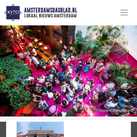
AMSTERDAMSDAGBLAD.NL
lokaal nieuws amsterdam