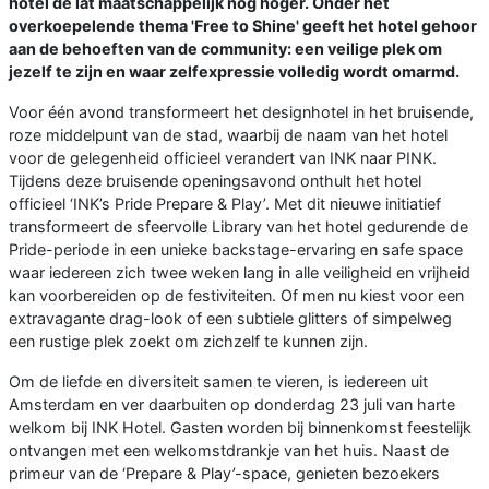
hotel de lat maatschappelijk nog hoger. Onder het
overkoepelende thema 'Free to Shine' geeft het hotel gehoor
aan de behoeften van de community: een veilige plek om
jezelf te zijn en waar zelfexpressie volledig wordt omarmd.
Voor één avond transformeert het designhotel in het bruisende,
roze middelpunt van de stad, waarbij de naam van het hotel
voor de gelegenheid officieel verandert van INK naar PINK.
Tijdens deze bruisende openingsavond onthult het hotel
officieel ‘INK’s Pride Prepare & Play’. Met dit nieuwe initiatief
transformeert de sfeervolle Library van het hotel gedurende de
Pride-periode in een unieke backstage-ervaring en safe space
waar iedereen zich twee weken lang in alle veiligheid en vrijheid
kan voorbereiden op de festiviteiten. Of men nu kiest voor een
extravagante drag-look of een subtiele glitters of simpelweg
een rustige plek zoekt om zichzelf te kunnen zijn.
Om de liefde en diversiteit samen te vieren, is iedereen uit
Amsterdam en ver daarbuiten op donderdag 23 juli van harte
welkom bij INK Hotel. Gasten worden bij binnenkomst feestelijk
ontvangen met een welkomstdrankje van het huis. Naast de
primeur van de ‘Prepare & Play’-space, genieten bezoekers