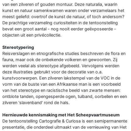
van een zilveren of gouden montuur. Deze naturalia, waarin
kunst en natuur samenkwamen waren onder verzamelaars het
meest geliefd: overtrof de kunst de natuur, of toch andersom?
De prachtige verzameling curiositeiten in de tentoonstelling
bevat een groot aantal - nog nooit eerder geëxposeerde -
objecten uit een privécollectie.
Stereotypering
Reisverslagen en etnografische studies beschreven de flora en
fauna, maar ook de onbekende volkeren en gewoonten. Zij
werden veelal als stereotype afgebeeld. Vervolgens werden
deze illustraties gebruikt voor de decoratie van o.a.
kunstvoorwerpen. Een zilveren lakstempel van de VOC in de
vorm van de buste van een Afrikaanse man is een voorbeeld
van het stereotype en racistische beeld van zwarte mensen:
ontblote tanden, opengesperde ogen, tulband, oorbellen en een
zilveren 'slavenband' rond de hals.
Hernieuwde kennismaking met Het Scheepvaartmuseum
De tentoonstelling Cartografie & Curiosa is een semipermanente
presentatie, die onderdeel uitmaakt van de vernieuwing van Het