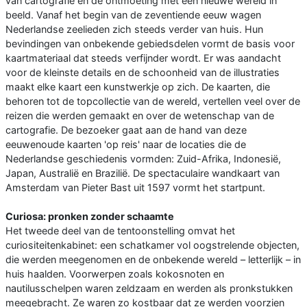
van cartografie en de ontmoeting met een nieuwe wereld in
beeld. Vanaf het begin van de zeventiende eeuw wagen
Nederlandse zeelieden zich steeds verder van huis. Hun
bevindingen van onbekende gebiedsdelen vormt de basis voor
kaartmateriaal dat steeds verfijnder wordt. Er was aandacht
voor de kleinste details en de schoonheid van de illustraties
maakt elke kaart een kunstwerkje op zich. De kaarten, die
behoren tot de topcollectie van de wereld, vertellen veel over de
reizen die werden gemaakt en over de wetenschap van de
cartografie. De bezoeker gaat aan de hand van deze
eeuwenoude kaarten 'op reis' naar de locaties die de
Nederlandse geschiedenis vormden: Zuid-Afrika, Indonesië,
Japan, Australië en Brazilië. De spectaculaire wandkaart van
Amsterdam van Pieter Bast uit 1597 vormt het startpunt.
Curiosa: pronken zonder schaamte
Het tweede deel van de tentoonstelling omvat het
curiositeitenkabinet: een schatkamer vol oogstrelende objecten,
die werden meegenomen en de onbekende wereld – letterlijk – in
huis haalden. Voorwerpen zoals kokosnoten en
nautilusschelpen waren zeldzaam en werden als pronkstukken
meegebracht. Ze waren zo kostbaar dat ze werden voorzien