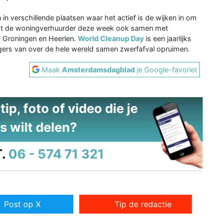
n verschillende plaatsen waar het actief is de wijken in om
imt de woningverhuurder deze week ook samen met
 Groningen en Heerlen.
World Cleanup Day
is een jaarlijks
ligers van over de hele wereld samen zwerfafval opruimen.
Maak
Amsterdamsdagblad
je Google-favoriet
ip, foto of video die je
s wilt delen?
.
06 - 574 71 321
Post op X
Tip de redactie