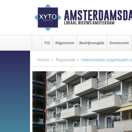
AMSTERDAMSDA
lokaal nieuws amsterdam
112
Algemeen
Bedrijvengids
Gemeente
Home
Regionaal
Heimstaden organiseert o