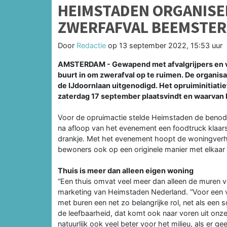
HEIMSTADEN ORGANISE
ZWERFAFVAL BEEMSTER
Door
Redactie
op
13 september 2022, 15:53 uur
AMSTERDAM - Gewapend met afvalgrijpers en v
buurt in om zwerafval op te ruimen. De organis
de IJdoornlaan uitgenodigd. Het opruiminitiatie
zaterdag 17 september plaatsvindt en waarvan H
Voor de opruimactie stelde Heimstaden de benod
na afloop van het evenement een foodtruck klaar
drankje. Met het evenement hoopt de woningverhu
bewoners ook op een originele manier met elkaar 
Thuis is meer dan alleen eigen woning
“Een thuis omvat veel meer dan alleen de muren 
marketing van Heimstaden Nederland. “Voor een v
met buren een net zo belangrijke rol, net als een
de leefbaarheid, dat komt ook naar voren uit onze
natuurlijk ook veel beter voor het milieu, als er ge