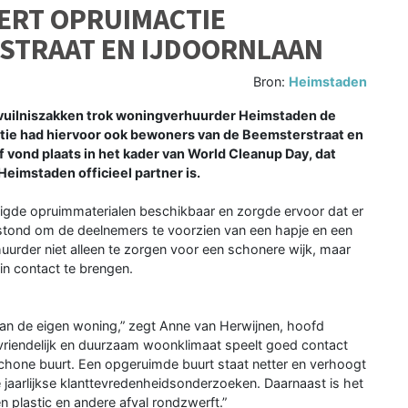
ERT OPRUIMACTIE
STRAAT EN IJDOORNLAAN
Bron:
Heimstaden
uilniszakken trok woningverhuurder Heimstaden de
atie had hiervoor ook bewoners van de Beemsterstraat en
f vond plaats in het kader van World Cleanup Day, dat
eimstaden officieel partner is.
igde opruimmaterialen beschikbaar en zorgde ervoor dat er
stond om de deelnemers te voorzien van een hapje en een
urder niet alleen te zorgen voor een schonere wijk, maar
in contact te brengen.
van de eigen woning,” zegt Anne van Herwijnen, hoofd
riendelijk en duurzaam woonklimaat speelt goed contact
 schone buurt. Een opgeruimde buurt staat netter en verhoogt
 jaarlijkse klanttevredenheidsonderzoeken. Daarnaast is het
en plastic en andere afval rondzwerft.”