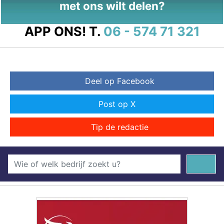
met ons wilt delen?
APP ONS!
T.
06 - 574 71 321
Deel op Facebook
Post op X
Tip de redactie