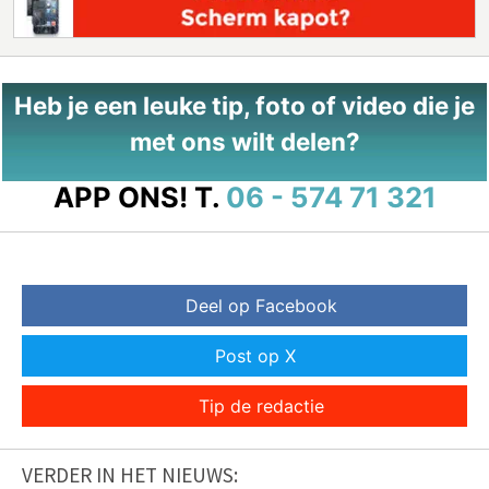
Heb je een leuke tip, foto of video die je
met ons wilt delen?
APP ONS!
T.
06 - 574 71 321
Deel op Facebook
Post op X
Tip de redactie
VERDER IN HET NIEUWS: