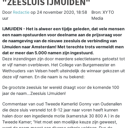
"ZEESLUIS IJMUIDEN"
Door
Redactie
op
24 november 2020, 18:58
Bron: XYTO
uur
Media
IJMUIDEN - Het is alweer een tijdje geleden, dat vele mensen
een naam opstuurden voor deelname aan de prijsvraag voor
de naamgeving van de nieuwe zeesluis de verbinding van
IJmuiden naar Amsterdam! Met terechte trots vermeldt men
dat er meer dan 5.000 namen zijn ingestuurd.
Deze inzendingen zijn door meerdere selectieteams getoetst tot
er vijf namen overbleven. Het College van Burgemeester en
Wethouders van Velsen heeft uiteindelijk de winnaar gekozen uit
deze vijf namen. En die naam is nu bekend:
De grootste zeesluis ter wereld draagt voor de komende 100
jaar de naam…Zeesluis IJmuiden!
Commentaar van oud Tweede Kamerlid Gonny van Oudenallen
die deze sluis versneld tot 8-12 jaar naar voren heeft kunnen
halen door een ingediende motie (kamerstuk 30 800 A ) in de
Tweede Kamer; “Het moet een moeilijke keuze zijn geweest,
want de naam moest aan diverse criteria voldoen. Dus de