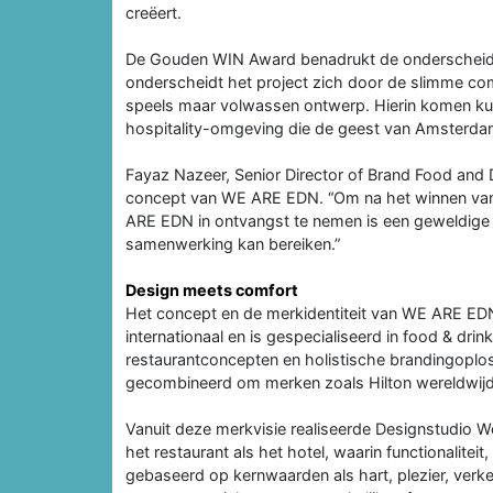
creëert.
De Gouden WIN Award benadrukt de onderscheide
onderscheidt het project zich door de slimme combin
speels maar volwassen ontwerp. Hierin komen kuns
hospitality-omgeving die de geest van Amsterda
Fayaz Nazeer, Senior Director of Brand Food and
concept van WE ARE EDN. “Om na het winnen van 
ARE EDN in ontvangst te nemen is een geweldige e
samenwerking kan bereiken.”
Design meets comfort
Het concept en de merkidentiteit van WE ARE EDN 
internationaal en is gespecialiseerd in food & drin
restaurantconcepten en holistische brandingoplos
gecombineerd om merken zoals Hilton wereldwijd 
Vanuit deze merkvisie realiseerde Designstudio
het restaurant als het hotel, waarin functionalite
gebaseerd op kernwaarden als hart, plezier, verk