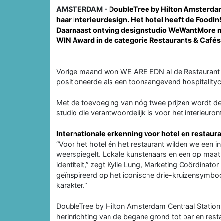
AMSTERDAM -
DoubleTree by Hilton Amsterdam 
haar interieurdesign. Het hotel heeft de Food
Daarnaast ontving designstudio WeWantMore me
WIN Award in de categorie Restaurants & Cafés 
Vorige maand won WE ARE EDN al de Restaurant & 
positioneerde als een toonaangevend hospitalityc
Met de toevoeging van nóg twee prijzen wordt d
studio die verantwoordelijk is voor het interieuro
Internationale erkenning voor hotel en restaur
“Voor het hotel én het restaurant wilden we een in
weerspiegelt. Lokale kunstenaars en een op maat
identiteit,” zegt Kylie Lung, Marketing Coördinato
geïnspireerd op het iconische drie-kruizensymb
karakter.”
DoubleTree by Hilton Amsterdam Centraal Station
herinrichting van de begane grond tot bar en rest