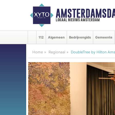
AMSTERDAMSDA
lokaal nieuws amsterdam
112
Algemeen
Bedrijvengids
Gemeente
Home
Regionaal
DoubleTree by Hilton Ams