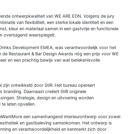
nde ontwerpkwaliteit van WE ARE EDN. Volgens de jury
atie van flexibiliteit, een sterke lokale identiteit en een
t, kleur en materiaal samen in een gastvrije en functionele
m overtuigend weerspiegelt.
 Drinks Development EMEA, was verantwoordelijk voor het
de Restaurant & Bar Design Awards nóg een prijs voor WE
er en een prachtig bewijs van wat betekenisvolle
zijn ontwikkeld door StiR. Het bureau opereert
ks branding. Daarnaast creëert StiR originele
singen. Strategie, design en uitvoering worden
te laten opvallen.
 WeWantMore een samenhangend interieurontwerp voor zowel
it, esthetiek en gastbeleving samenkomen. Het ontwerp is
enning en verantwoordelijkheid en kenmerkt zich door