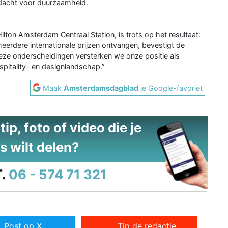
ndacht voor duurzaamheid.
lton Amsterdam Centraal Station, is trots op het resultaat:
 meerdere internationale prijzen ontvangen, bevestigt de
eze onderscheidingen versterken we onze positie als
spitality- en designlandschap.”
Maak
Amsterdamsdagblad
je Google-favoriet
ip, foto of video die je
s wilt delen?
.
06 - 574 71 321
Post op X
Tip de redactie