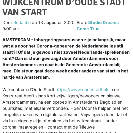
WIJKCENTRUM D’OUDE STADT
VAN START
Door
Redactie
op
13 augustus 2020,
Bron:
Studio Dreams
9:00 uur
Come True
AMSTERDAM - Inburgeringscursussen zijn belangrijk, maar
wat als door het Corona-gebeuren de Nederlandse les stil
staat?! Of dat je gewoon niet zoveel Nederlands-sprekenden
kent? Dan is steun gevraagd door Amsterdammers voor
Amsterdammers en daar is de Gemeente Amsterdam blij
mee. Die steun gaat deze week onder andere van start in het
hartje van Amsterdam.
Wijkcentrum d’Oude Stadt
https://www.oudestadt.nl/
in de
Kerkstraat heeft sinds kort vrijwilligers/bewoners en nieuwe
Amsterdammers, na een oproep in Amsterdams Dagblad en
buurtsites, met elkaar verbonden. Hoe? Door te helpen met het
mogelijk maken van digitale taallessen. Vrijwilligers doen dat of
via hun eigen plekje of maken via het wijkcentrum - onder
corona-maatregelen - contact met de ’Nieuwe