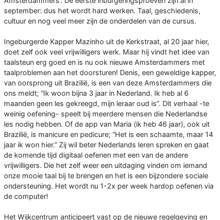
Amsterdammers’. De eerste inburgeringsproeven zijn al in
september: dus het wordt hard werken. Taal, geschiedenis,
cultuur en nog veel meer zijn de onderdelen van de cursus.
Ingeburgerde Kapper Mazinho uit de Kerkstraat, al 20 jaar hier,
doet zelf ook veel vrijwilligers werk. Maar hij vindt het idee van
taalsteun erg goed en is nu ook nieuwe Amsterdammers met
taalproblemen aan het doorsturen! Denis, een geweldige kapper,
van oorsprong uit Brazilië, is een van deze Amsterdammers die
ons meldt; “Ik woon bijna 3 jaar in Nederland. Ik heb al 6
maanden geen les gekreegd, mijn leraar oud is”. Dit verhaal -te
weinig oefening- speelt bij meerdere mensen die Nederlandse
les nodig hebben. Of de app van Maria (ik heb 46 jaar), ook uit
Brazilië, is manicure en pedicure; “Het is een schaamte, maar 14
jaar ik won hier.” Zij wil beter Nederlands leren spreken en gaat
de komende tijd digitaal oefenen met een van de andere
vrijwilligers. Die het zelf weer een uitdaging vinden om iemand
onze mooie taal bij te brengen en het is een bijzondere sociale
ondersteuning. Het wordt nu 1-2x per week hardop oefenen via
de computer!
Het Wijkcentrum anticipeert vast op de nieuwe regelgeving en