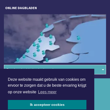
ONLINE DAGBLADEN
Overige dagbladen in de regio
Deze website maakt gebruik van cookies om
Algemene voorwaarden
ervoor te zorgen dat u de beste ervaring krijgt
op onze website
Lees meer
Disclaimer
Privacy Statement
Ik accepteer cookies