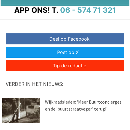
APP ONS!
T.
06 - 574 71 321
Deel op Facebook
Post op X
Tip de redactie
VERDER IN HET NIEUWS:
Wijkraadsleden: 'Meer Buurtconcierges
en de 'buurtstraatveger' terug!'