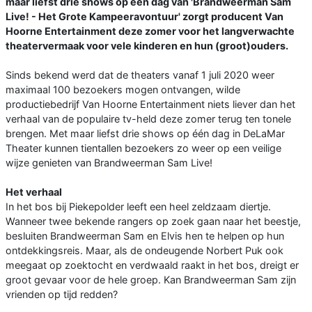
maar liefst drie shows op één dag van 'Brandweerman Sam
Live! - Het Grote Kampeeravontuur' zorgt producent Van
Hoorne Entertainment deze zomer voor het langverwachte
theatervermaak voor vele kinderen en hun (groot)ouders.
Sinds bekend werd dat de theaters vanaf 1 juli 2020 weer
maximaal 100 bezoekers mogen ontvangen, wilde
productiebedrijf Van Hoorne Entertainment niets liever dan het
verhaal van de populaire tv-held deze zomer terug ten tonele
brengen. Met maar liefst drie shows op één dag in DeLaMar
Theater kunnen tientallen bezoekers zo weer op een veilige
wijze genieten van Brandweerman Sam Live!
Het verhaal
In het bos bij Piekepolder leeft een heel zeldzaam diertje.
Wanneer twee bekende rangers op zoek gaan naar het beestje,
besluiten Brandweerman Sam en Elvis hen te helpen op hun
ontdekkingsreis. Maar, als de ondeugende Norbert Puk ook
meegaat op zoektocht en verdwaald raakt in het bos, dreigt er
groot gevaar voor de hele groep. Kan Brandweerman Sam zijn
vrienden op tijd redden?