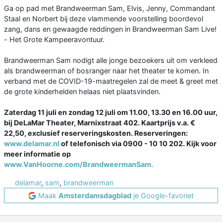
Ga op pad met Brandweerman Sam, Elvis, Jenny, Commandant
Staal en Norbert bij deze vlammende voorstelling boordevol
zang, dans en gewaagde reddingen in Brandweerman Sam Live!
- Het Grote Kampeeravontuur.
Brandweerman Sam nodigt alle jonge bezoekers uit om verkleed
als brandweerman of bosranger naar het theater te komen. In
verband met de COVID-19-maatregelen zal de meet & greet met
de grote kinderhelden helaas niet plaatsvinden.
Zaterdag 11 juli en zondag 12 juli om 11.00, 13.30 en 16.00 uur,
bij DeLaMar Theater, Marnixstraat 402. Kaartprijs v.a. €
22,50, exclusief reserveringskosten. Reserveringen:
www.delamar.nl
of telefonisch via 0900 - 10 10 202. Kijk voor
meer informatie op
www.VanHoorne.com/BrandweermanSam.
delamar
,
sam
,
brandweerman
Maak
Amsterdamsdagblad
je Google-favoriet