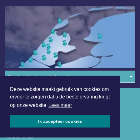
Overige dagbladen in de regio
Deze website maakt gebruik van cookies om
Algemene voorwaarden
ervoor te zorgen dat u de beste ervaring krijgt
op onze website
Lees meer
Disclaimer
Privacy Statement
Ik accepteer cookies
Copyright (c) 2026 | Amsterdamsdagblad.nl - Alle rechten
voorbehouden