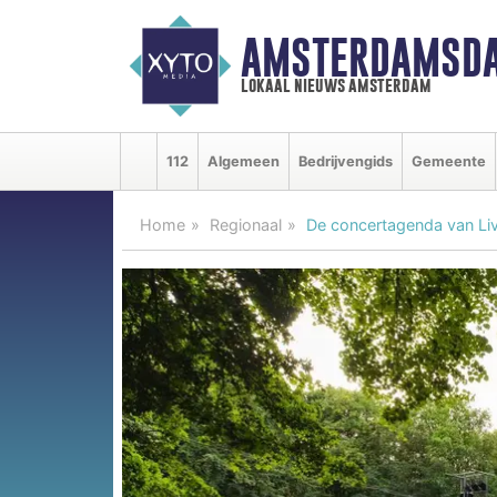
AMSTERDAMSDA
lokaal nieuws amsterdam
112
Algemeen
Bedrijvengids
Gemeente
Home
Regionaal
De concertagenda van Li