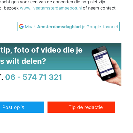
chtigen voor een van de concerten die nog niet zijn
op, bezoek
www.liveatamsterdamsebos.nl
of neem contact
Maak
Amsterdamsdagblad
je Google-favoriet
ip, foto of video die je
s wilt delen?
.
06 - 574 71 321
Post op X
Tip de redactie