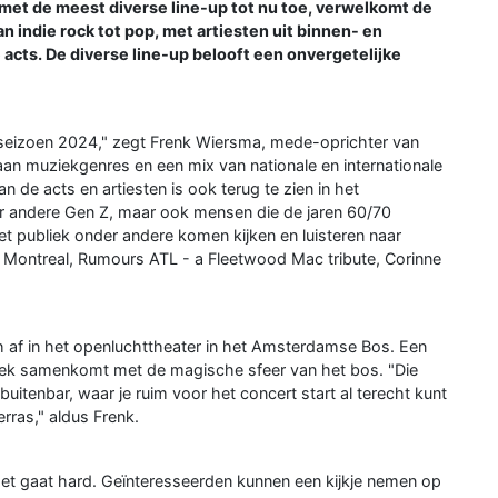
met de meest diverse line-up tot nu toe, verwelkomt de
 indie rock tot pop, met artiesten uit binnen- en
 acts. De diverse line-up belooft een onvergetelijke
rseizoen 2024," zegt Frenk Wiersma, mede-oprichter van
an muziekgenres en een mix van nationale en internationale
van de acts en artiesten is ook terug te zien in het
er andere Gen Z, maar ook mensen die de jaren 60/70
publiek onder andere komen kijken en luisteren naar
s Montreal, Rumours ATL - a Fleetwood Mac tribute, Corinne
h af in het openluchttheater in het Amsterdamse Bos. Een
ziek samenkomt met de magische sfeer van het bos. "Die
tenbar, waar je ruim voor het concert start al terecht kunt
rras," aldus Frenk.
et gaat hard. Geïnteresseerden kunnen een kijkje nemen op