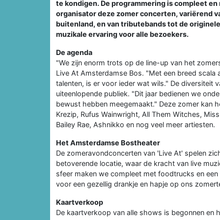
te kondigen. De programmering is compleet en 
organisator deze zomer concerten, variërend van
buitenland, en van tributebands tot de originele
muzikale ervaring voor alle bezoekers.
De agenda
"We zijn enorm trots op de line-up van het zome
Live At Amsterdamse Bos. "Met een breed scala a
talenten, is er voor ieder wat wils." De diversiteit 
uiteenlopende publiek. "Dit jaar bedienen we ond
bewust hebben meegemaakt." Deze zomer kan het 
Krezip, Rufus Wainwright, All Them Witches, Mis
Bailey Rae, Ashnikko en nog veel meer artiesten.
Het Amsterdamse Bostheater
De zomeravondconcerten van 'Live At' spelen zic
betoverende locatie, waar de kracht van live mu
sfeer maken we compleet met foodtrucks en een bui
voor een gezellig drankje en hapje op ons zomerte
Kaartverkoop
De kaartverkoop van alle shows is begonnen en h