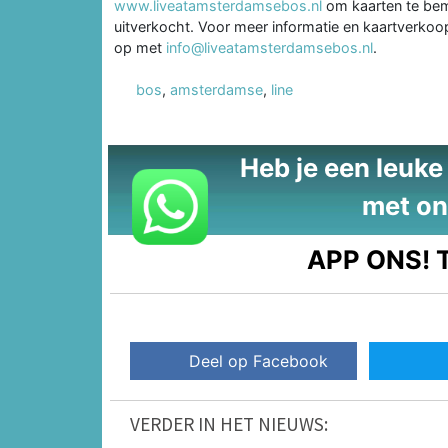
www.liveatamsterdamsebos.nl
om kaarten te bema
uitverkocht. Voor meer informatie en kaartverko
op met
info@liveatamsterdamsebos.nl
.
bos
,
amsterdamse
,
line
Heb je een leuke t
met on
APP ONS!
T
Deel op Facebook
VERDER IN HET NIEUWS: