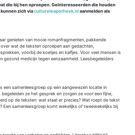
at die bij hen oproepen. Geïnteresseerden die houden
 kunnen zich via
cultureleapotheek.nl
aanmelden als
kaar genieten van mooie romanfragmenten, pakkende
n over wat de teksten oproepen aan gedachten,
prekken, voorbij de koetjes en kalfjes. Voor veel mensen is
een gezond medicijn tegen eenzaamheid. Leesbegeleiders
ers een samenleesgroep op een aangewezen locatie in
 begeleiden ze het gesprek en zorgen ze voor een fijne,
rd op de teksten: wat staat er precies? Wat roept de tekst
s? Een samenleesgroep komt wekelijks of tweewekelijks bij
kracht van verhalen en gedichten. Literatuur blijkt bij