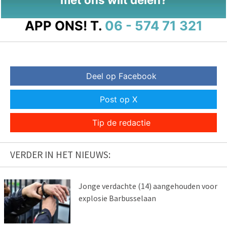
APP ONS!
T.
06 - 574 71 321
Deel op Facebook
Post op X
Tip de redactie
VERDER IN HET NIEUWS:
Jonge verdachte (14) aangehouden voor
explosie Barbusselaan