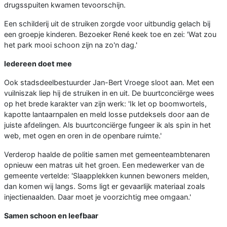
drugsspuiten kwamen tevoorschijn.
Een schilderij uit de struiken zorgde voor uitbundig gelach bij
een groepje kinderen. Bezoeker René keek toe en zei: 'Wat zou
het park mooi schoon zijn na zo'n dag.'
Iedereen doet mee
Ook stadsdeelbestuurder Jan-Bert Vroege sloot aan. Met een
vuilniszak liep hij de struiken in en uit. De buurtconciërge wees
op het brede karakter van zijn werk: 'Ik let op boomwortels,
kapotte lantaarnpalen en meld losse putdeksels door aan de
juiste afdelingen. Als buurtconciërge fungeer ik als spin in het
web, met ogen en oren in de openbare ruimte.'
Verderop haalde de politie samen met gemeenteambtenaren
opnieuw een matras uit het groen. Een medewerker van de
gemeente vertelde: 'Slaapplekken kunnen bewoners melden,
dan komen wij langs. Soms ligt er gevaarlijk materiaal zoals
injectienaalden. Daar moet je voorzichtig mee omgaan.'
Samen schoon en leefbaar