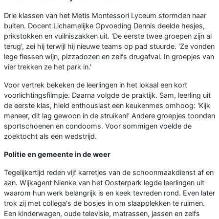
Drie klassen van het Metis Montessori Lyceum stormden naar
buiten. Docent Lichamelijke Opvoeding Dennis deelde hesjes,
prikstokken en vuilniszakken uit. 'De eerste twee groepen zijn al
terug', zei hij terwijl hij nieuwe teams op pad stuurde. 'Ze vonden
lege flessen wijn, pizzadozen en zelfs drugafval. In groepjes van
vier trekken ze het park in.'
Voor vertrek bekeken de leerlingen in het lokaal een kort
voorlichtingsfilmpje. Daarna volgde de praktijk. Sam, leerling uit
de eerste klas, hield enthousiast een keukenmes omhoog: 'Kijk
meneer, dit lag gewoon in de struiken!' Andere groepjes toonden
sportschoenen en condooms. Voor sommigen voelde de
zoektocht als een wedstrijd.
Politie en gemeente in de weer
Tegelijkertijd reden vijf karretjes van de schoonmaakdienst af en
aan. Wijkagent Nienke van het Oosterpark legde leerlingen uit
waarom hun werk belangrijk is en keek tevreden rond. Even later
trok zij met collega's de bosjes in om slaapplekken te ruimen.
Een kinderwagen, oude televisie, matrassen, jassen en zelfs