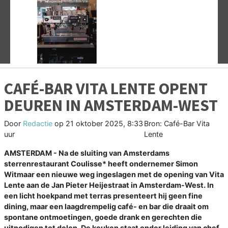
Vorige
V
CAFÉ-BAR VITA LENTE OPENT
DEUREN IN AMSTERDAM-WEST
Door
Redactie
op
21 oktober 2025, 8:33
Bron: Café-Bar Vita
uur
Lente
AMSTERDAM - Na de sluiting van Amsterdams
sterrenrestaurant Coulisse* heeft ondernemer Simon
Witmaar een nieuwe weg ingeslagen met de opening van Vita
Lente aan de Jan Pieter Heijestraat in Amsterdam-West. In
een licht hoekpand met terras presenteert hij geen fine
dining, maar een laagdrempelig café- en bar die draait om
spontane ontmoetingen, goede drank en gerechten die
uitnodigen tot delen. De keuken staat onder leiding van chef