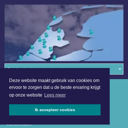
Overige dagbladen in de regio
Deze website maakt gebruik van cookies om
Algemene voorwaarden
ervoor te zorgen dat u de beste ervaring krijgt
op onze website
Lees meer
Disclaimer
Privacy Statement
Ik accepteer cookies
Copyright (c) 2026 | Amsterdamsdagblad.nl - Alle rechten
voorbehouden