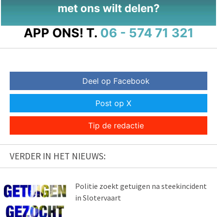
met ons wilt delen?
APP ONS!
T.
06 - 574 71 321
Deel op Facebook
Post op X
Tip de redactie
VERDER IN HET NIEUWS:
Politie zoekt getuigen na steekincident
in Slotervaart