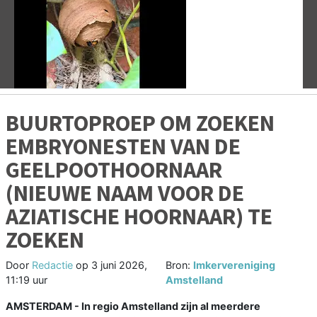
Vorige
V
BUURTOPROEP OM ZOEKEN
EMBRYONESTEN VAN DE
GEELPOOTHOORNAAR
(NIEUWE NAAM VOOR DE
AZIATISCHE HOORNAAR) TE
ZOEKEN
Door
Redactie
op
3 juni 2026,
Bron:
Imkervereniging
11:19 uur
Amstelland
AMSTERDAM - In regio Amstelland zijn al meerdere