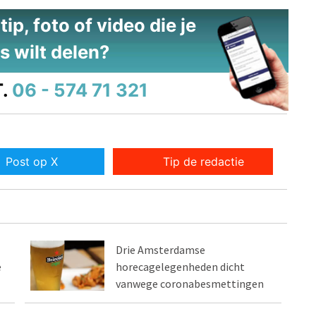
ip, foto of video die je
s wilt delen?
.
06 - 574 71 321
Post op X
Tip de redactie
Drie Amsterdamse
e
horecagelegenheden dicht
vanwege coronabesmettingen