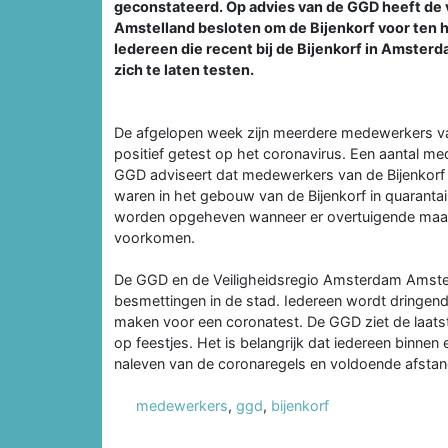
geconstateerd. Op advies van de GGD heeft de 
Amstelland besloten om de Bijenkorf voor ten 
Iedereen die recent bij de Bijenkorf in Amster
zich te laten testen.
De afgelopen week zijn meerdere medewerkers van
positief getest op het coronavirus. Een aantal m
GGD adviseert dat medewerkers van de Bijenkorf d
waren in het gebouw van de Bijenkorf in quaranta
worden opgeheven wanneer er overtuigende maat
voorkomen.
De GGD en de Veiligheidsregio Amsterdam Amstel
besmettingen in de stad. Iedereen wordt dringend 
maken voor een coronatest. De GGD ziet de laatste
op feestjes. Het is belangrijk dat iedereen binnen 
naleven van de coronaregels en voldoende afstand
medewerkers
,
ggd
,
bijenkorf