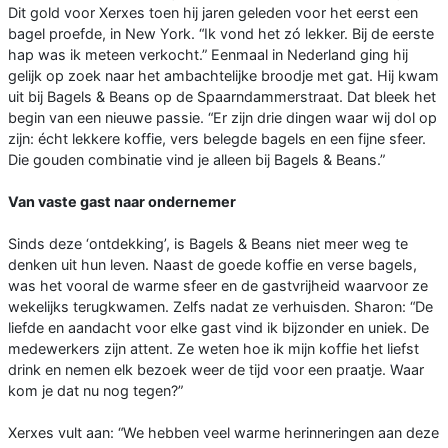
Dit gold voor Xerxes toen hij jaren geleden voor het eerst een
bagel proefde, in New York. “Ik vond het zó lekker. Bij de eerste
hap was ik meteen verkocht.” Eenmaal in Nederland ging hij
gelijk op zoek naar het ambachtelijke broodje met gat. Hij kwam
uit bij Bagels & Beans op de Spaarndammerstraat. Dat bleek het
begin van een nieuwe passie. “Er zijn drie dingen waar wij dol op
zijn: écht lekkere koffie, vers belegde bagels en een fijne sfeer.
Die gouden combinatie vind je alleen bij Bagels & Beans.”
Van vaste gast naar ondernemer
Sinds deze ‘ontdekking’, is Bagels & Beans niet meer weg te
denken uit hun leven. Naast de goede koffie en verse bagels,
was het vooral de warme sfeer en de gastvrijheid waarvoor ze
wekelijks terugkwamen. Zelfs nadat ze verhuisden. Sharon: “De
liefde en aandacht voor elke gast vind ik bijzonder en uniek. De
medewerkers zijn attent. Ze weten hoe ik mijn koffie het liefst
drink en nemen elk bezoek weer de tijd voor een praatje. Waar
kom je dat nu nog tegen?”
Xerxes vult aan: “We hebben veel warme herinneringen aan deze