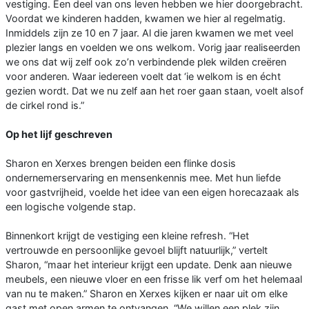
vestiging. Een deel van ons leven hebben we hier doorgebracht.
Voordat we kinderen hadden, kwamen we hier al regelmatig.
Inmiddels zijn ze 10 en 7 jaar. Al die jaren kwamen we met veel
plezier langs en voelden we ons welkom. Vorig jaar realiseerden
we ons dat wij zelf ook zo’n verbindende plek wilden creëren
voor anderen. Waar iedereen voelt dat ‘ie welkom is en écht
gezien wordt. Dat we nu zelf aan het roer gaan staan, voelt alsof
de cirkel rond is.”
Op het lijf geschreven
Sharon en Xerxes brengen beiden een flinke dosis
ondernemerservaring en mensenkennis mee. Met hun liefde
voor gastvrijheid, voelde het idee van een eigen horecazaak als
een logische volgende stap.
Binnenkort krijgt de vestiging een kleine refresh. “Het
vertrouwde en persoonlijke gevoel blijft natuurlijk,” vertelt
Sharon, “maar het interieur krijgt een update. Denk aan nieuwe
meubels, een nieuwe vloer en een frisse lik verf om het helemaal
van nu te maken.” Sharon en Xerxes kijken er naar uit om elke
gast met open armen te ontvangen. “We willen een plek zijn