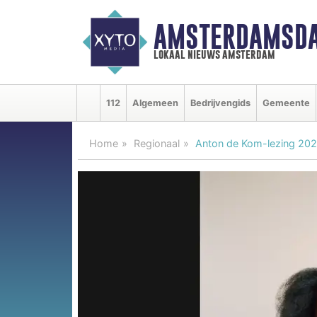
AMSTERDAMSDA
lokaal nieuws amsterdam
112
Algemeen
Bedrijvengids
Gemeente
Home
Regionaal
Anton de Kom-lezing 202