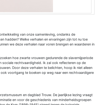
ontwikkeling van onze samenleving, ondanks de
 hadden? Welke verhalen en ervaringen zijn tot nu toe
unnen we deze verhalen naar voren brengen en waarderen in
derzoeken hoe zwarte vrouwen gedurende de slavernijperiode
 sociale rechtvaardigheid. Ik zal ook reflecteren op de
wen. Door deze verhalen te belichten, hoop ik niet alleen
r ook voortgang te boeken op weg naar een rechtvaardigere
Verzetsmuseum en dagblad Trouw. De jaarlijkse lezing vraagt
scriminatie en voor de geschiedenis van minderheidsgroepen
nton de Kom (1898-1945) streed tegen de koloniale