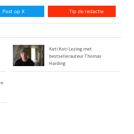
Post op X
Tip de redactie
Keti Koti Lezing met
bestsellerauteur Thomas
Harding
en