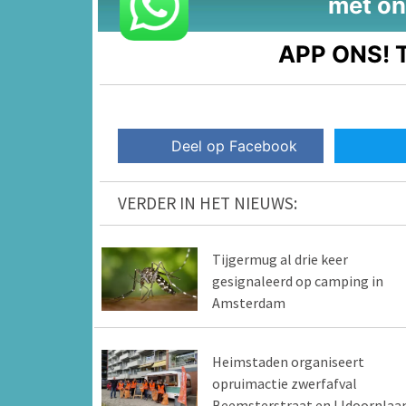
met on
APP ONS!
T
Deel op Facebook
VERDER IN HET NIEUWS:
Tijgermug al drie keer
gesignaleerd op camping in
Amsterdam
Heimstaden organiseert
opruimactie zwerfafval
Beemsterstraat en IJdoornlaa