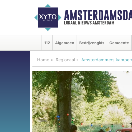
AMSTERDAMSDA
lokaal nieuws amsterdam
112
Algemeen
Bedrijvengids
Gemeente
Home
Regionaal
Amsterdammers kamperen