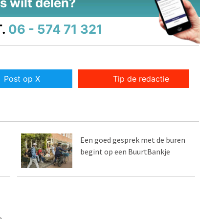
s wilt delen?
.
06 - 574 71 321
Post op X
Tip de redactie
Een goed gesprek met de buren
begint op een BuurtBankje
n