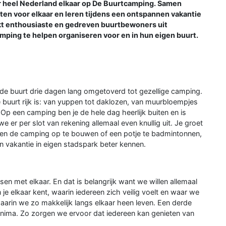
 heel Nederland elkaar op De Buurtcamping. Samen
iten voor elkaar en leren tijdens een ontspannen vakantie
t enthousiaste en gedreven buurtbewoners uit
ping te helpen organiseren voor en in hun eigen buurt.
 de buurt drie dagen lang omgetoverd tot gezellige camping.
uurt rijk is: van yuppen tot daklozen, van muurbloempjes
 Op een camping ben je de hele dag heerlijk buiten en is
we er per slot van rekening allemaal even knullig uit. Je groet
men de camping op te bouwen of een potje te badmintonnen,
n vakantie in eigen stadspark beter kennen.
en met elkaar. En dat is belangrijk want we willen allemaal
 je elkaar kent, waarin iedereen zich veilig voelt en waar we
waarin we zo makkelijk langs elkaar heen leven. Een derde
nima. Zo zorgen we ervoor dat iedereen kan genieten van