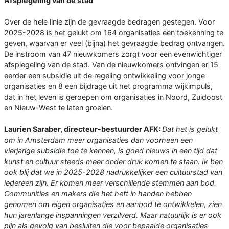
Afspiegeling van de stad
Over de hele linie zijn de gevraagde bedragen gestegen. Voor
2025-2028 is het gelukt om 164 organisaties een toekenning te
geven, waarvan er veel (bijna) het gevraagde bedrag ontvangen.
De instroom van 47 nieuwkomers zorgt voor een evenwichtiger
afspiegeling van de stad. Van de nieuwkomers ontvingen er 15
eerder een subsidie uit de regeling ontwikkeling voor jonge
organisaties en 8 een bijdrage uit het programma wijkimpuls,
dat in het leven is geroepen om organisaties in Noord, Zuidoost
en Nieuw-West te laten groeien.
Laurien Saraber, directeur-bestuurder AFK:
Dat het is gelukt
om in Amsterdam meer organisaties dan voorheen een
vierjarige subsidie toe te kennen, is goed nieuws in een tijd dat
kunst en cultuur steeds meer onder druk komen te staan. Ik ben
ook blij dat we in 2025-2028 nadrukkelijker een cultuurstad van
iedereen zijn. Er komen meer verschillende stemmen aan bod.
Communities en makers die het heft in handen hebben
genomen om eigen organisaties en aanbod te ontwikkelen, zien
hun jarenlange inspanningen verzilverd. Maar natuurlijk is er ook
pijn als gevolg van besluiten die voor bepaalde organisaties