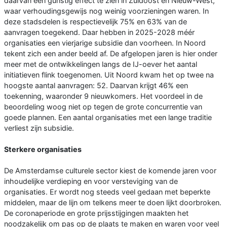
daarvan een gunstig effect te zien in Zuidoost en Nieuw-West,
waar verhoudingsgewijs nog weinig voorzieningen waren. In
deze stadsdelen is respectievelijk 75% en 63% van de
aanvragen toegekend. Daar hebben in 2025-2028 méér
organisaties een vierjarige subsidie dan voorheen. In Noord
tekent zich een ander beeld af. De afgelopen jaren is hier onder
meer met de ontwikkelingen langs de IJ-oever het aantal
initiatieven flink toegenomen. Uit Noord kwam het op twee na
hoogste aantal aanvragen: 52. Daarvan krijgt 46% een
toekenning, waaronder 9 nieuwkomers. Het voordeel in de
beoordeling woog niet op tegen de grote concurrentie van
goede plannen. Een aantal organisaties met een lange traditie
verliest zijn subsidie.
Sterkere organisaties
De Amsterdamse culturele sector kiest de komende jaren voor
inhoudelijke verdieping en voor versteviging van de
organisaties. Er wordt nog steeds veel gedaan met beperkte
middelen, maar de lijn om telkens meer te doen lijkt doorbroken.
De coronaperiode en grote prijsstijgingen maakten het
noodzakelijk om pas op de plaats te maken en waren voor veel