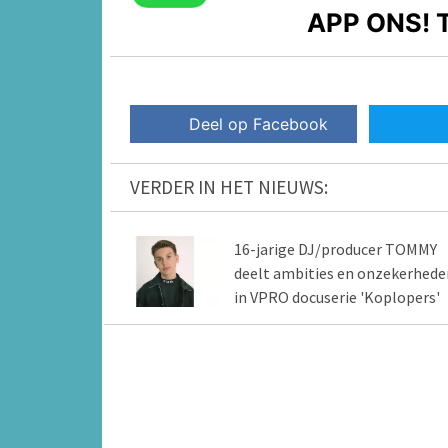
APP ONS!
T
Deel op Facebook
VERDER IN HET NIEUWS:
16-jarige DJ/producer TOMMY
deelt ambities en onzekerhede
in VPRO docuserie 'Koplopers'