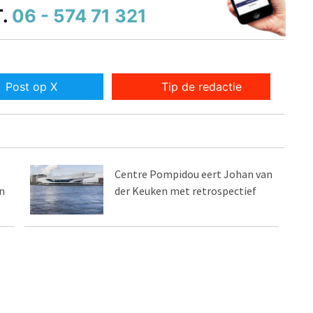
.
06 - 574 71 321
Post op X
Tip de redactie
Centre Pompidou eert Johan van
n
der Keuken met retrospectief