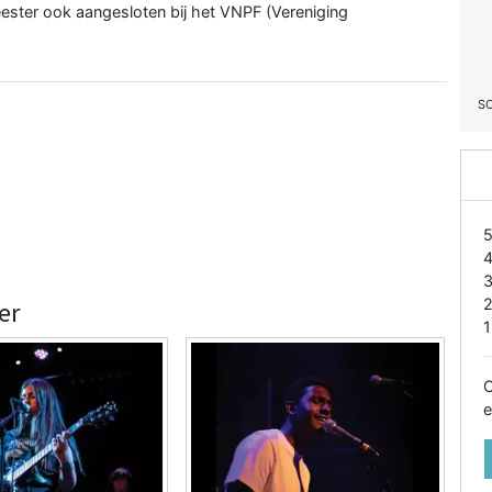
ester ook aangesloten bij het
VNPF
(Vereniging
S
er
1
O
e