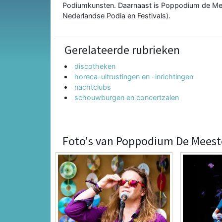
Podiumkunsten
. Daarnaast is Poppodium de Me
Nederlandse Podia en Festivals).
Gerelateerde rubrieken
discotheken
horeca-uitrustingen en -inrichtingen
nachtclubs
schouwburgen en concertzalen
Foto's van Poppodium De Meest