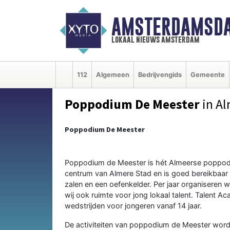
AMSTERDAMSDA
lokaal nieuws amsterdam
112
Algemeen
Bedrijvengids
Gemeente
Poppodium De Meester
in A
Poppodium De Meester
Poppodium de Meester is hét Almeerse poppodiu
centrum van Almere Stad en is goed bereikbaar 
zalen en een oefenkelder. Per jaar organiseren 
wij ook ruimte voor jong lokaal talent.
Talent A
wedstrijden voor jongeren vanaf 14 jaar.
De activiteiten van poppodium de Meester wor