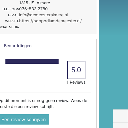
1315 JS Almere
036–533 2780
TELEFOON
info@demeesteralmere.nl
E-MAIL
https://poppodiumdemeester.nl/
WEBSITE
OCIAL MEDIA
Beoordelingen
5
4
5.0
3
2
1 Reviews
p dit moment is er nog geen review. Wees de
erste die een review schrijft.
Een review schrijven