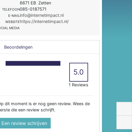
6671 EB Zetten
085-0187571
TELEFOON
info@internetimpact.nl
E-MAIL
https://internetimpact.nl/
WEBSITE
OCIAL MEDIA
Beoordelingen
5
4
5.0
3
2
1 Reviews
p dit moment is er nog geen review. Wees de
erste die een review schrijft.
Een review schrijven