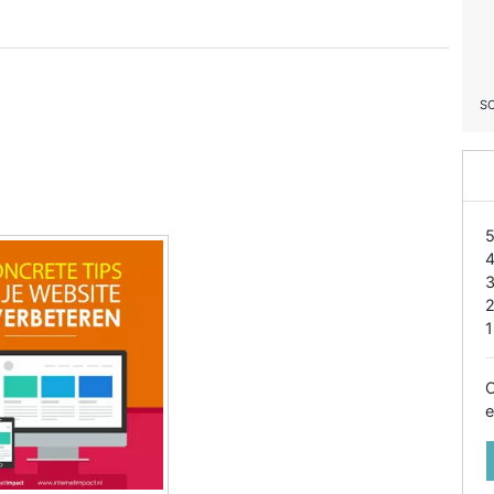
S
1
O
e