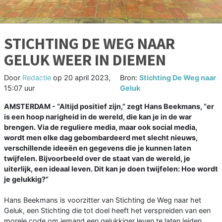
STICHTING DE WEG NAAR
GELUK WEER IN DIEMEN
Door
Redactie
op
20 april 2023,
Bron:
Stichting De Weg naar
15:07 uur
Geluk
AMSTERDAM - “Altijd positief zijn,” zegt Hans Beekmans, “er
is een hoop narigheid in de wereld, die kan je in de war
brengen. Via de reguliere media, maar ook social media,
wordt men elke dag gebombardeerd met slecht nieuws,
verschillende ideeën en gegevens die je kunnen laten
twijfelen. Bijvoorbeeld over de staat van de wereld, je
uiterlijk, een ideaal leven. Dit kan je doen twijfelen: Hoe wordt
je gelukkig?”
Hans Beekmans is voorzitter van Stichting de Weg naar het
Geluk, een Stichting die tot doel heeft het verspreiden van een
morele code om iemand een gelukkiger leven te laten leiden.