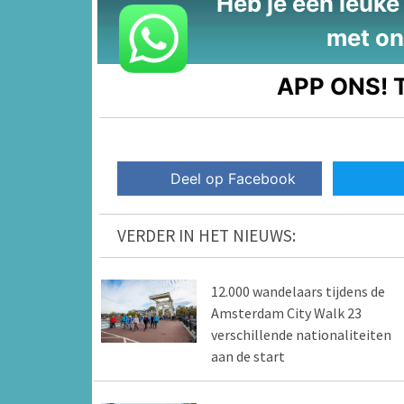
Heb je een leuke t
met on
APP ONS!
T
Deel op Facebook
VERDER IN HET NIEUWS:
12.000 wandelaars tijdens de
Amsterdam City Walk 23
verschillende nationaliteiten
aan de start