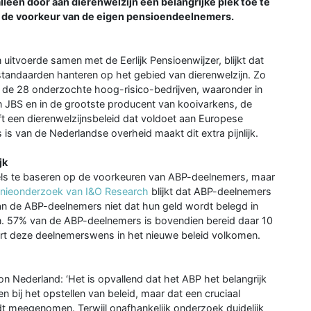
leen door aan dierenwelzijn een belangrijke plek toe te
 de voorkeur van de eigen pensioendeelnemers.
 uitvoerde samen met de Eerlijk Pensioenwijzer, blijkt dat
 standaarden hanteren op het gebied van dierenwelzijn. Zo
van de 28 onderzochte hoog-risico-bedrijven, waaronder in
n JBS en in de grootste producent van kooivarkens, de
 een dierenwelzijnsbeleid dat voldoet aan Europese
is van de Nederlandse overheid maakt dit extra pijnlijk.
jk
els te baseren op de voorkeuren van ABP-deelnemers, maar
inieonderzoek van I&O Research
blijkt dat ABP-deelnemers
van de ABP-deelnemers niet dat hun geld wordt belegd in
en. 57% van de ABP-deelnemers is bovendien bereid daar 10
ert deze deelnemerswens in het nieuwe beleid volkomen.
on Nederland: ‘Het is opvallend dat het ABP het belangrijk
n bij het opstellen van beleid, maar dat een cruciaal
dt meegenomen. Terwijl onafhankelijk onderzoek duidelijk