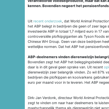
verantwoorde voedselproductie, maar dat kan al
kennen. Bovendien negeert het pensioenfonds
Uit
recent onderzoek
, dat World Animal Protection
het ABP belegt in bedrijven die geen of zeer lage
investeerde ABP in totaal 1,7 miljard euro in 17 
controversiële plofkipgiganten als Tyson Foods e
Chinese WH Group. Geen van deze bedrijven heeft
wettelijke normen. Dat het ABP het pensioenfonds 
ABP-deelnemers vinden dierenwelzijn belangri
Bovendien zegt het ABP het beleggingsbeleid de
daar is in dit geval geen sprake van. Uit recent
op
dierenwelzijn zeer belangrijk vinden. Zo wil 87% 
bedrijven die plofkippen en kooivarkens gebruik
euro per maand voor in te leveren. Het ABP nege
Dirk-Jan Verdonk, directeur World Animal Protecti
zegt te vinden om naar haar deelnemers te luistere
maatschappelijk thema als dierenwelzijn niet wor