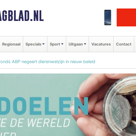
GBLAD.NL
Regionaal
Specials
Sport
Uitgaan
Vacatures
Contact
onds ABP negeert dierenwelzijn in nieuw beleid