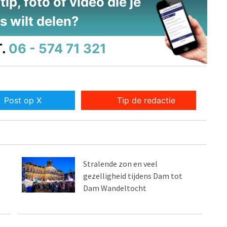
ip, foto of video die je
s wilt delen?
.
06 - 574 71 321
Post op X
Tip de redactie
Stralende zon en veel
gezelligheid tijdens Dam tot
Dam Wandeltocht