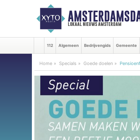
AMSTERDAMSDA
lokaal nieuws amsterdam
112
Algemeen
Bedrijvengids
Gemeente
Home
Specials
Goede doelen
Pensioenf