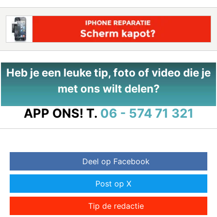
Heb je een leuke tip, foto of video die je
met ons wilt delen?
APP ONS!
T.
06 - 574 71 321
Deel op Facebook
Post op X
Tip de redactie