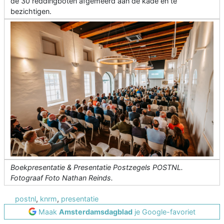
de 30 reddingboten afgemeerd aan de kade en te
bezichtigen.
Boekpresentatie & Presentatie Postzegels POSTNL.
Fotograaf Foto Nathan Reinds.
postnl
,
knrm
,
presentatie
Maak
Amsterdamsdagblad
je Google-favoriet