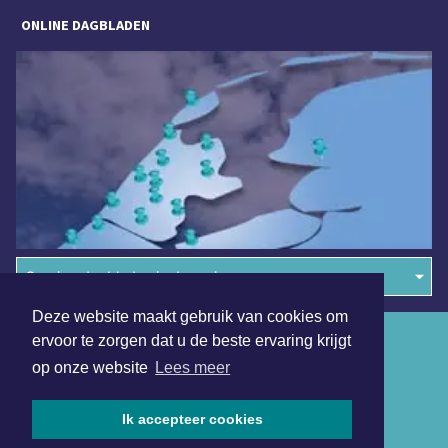
ONLINE DAGBLADEN
Overige dagbladen in de regio
Deze website maakt gebruik van cookies om
Algemene voorwaarden
ervoor te zorgen dat u de beste ervaring krijgt
op onze website
Lees meer
Disclaimer
Privacy Statement
Ik accepteer cookies