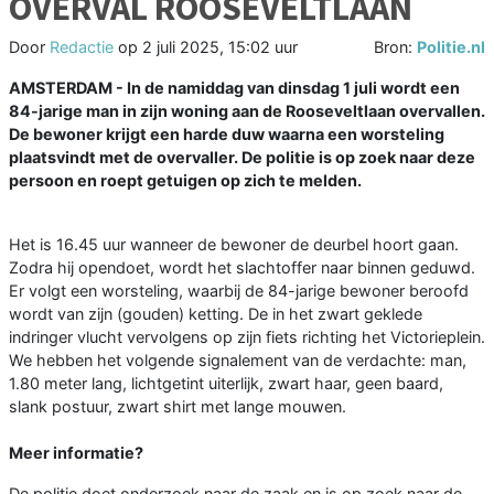
OVERVAL ROOSEVELTLAAN
Door
Redactie
op
2 juli 2025, 15:02 uur
Bron:
Politie.nl
AMSTERDAM - In de namiddag van dinsdag 1 juli wordt een
84-jarige man in zijn woning aan de Rooseveltlaan overvallen.
De bewoner krijgt een harde duw waarna een worsteling
plaatsvindt met de overvaller. De politie is op zoek naar deze
persoon en roept getuigen op zich te melden.
Het is 16.45 uur wanneer de bewoner de deurbel hoort gaan.
Zodra hij opendoet, wordt het slachtoffer naar binnen geduwd.
Er volgt een worsteling, waarbij de 84-jarige bewoner beroofd
wordt van zijn (gouden) ketting. De in het zwart geklede
indringer vlucht vervolgens op zijn fiets richting het Victorieplein.
We hebben het volgende signalement van de verdachte: man,
1.80 meter lang, lichtgetint uiterlijk, zwart haar, geen baard,
slank postuur, zwart shirt met lange mouwen.
Meer informatie?
De politie doet onderzoek naar de zaak en is op zoek naar de