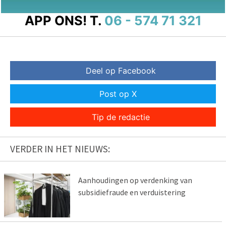
APP ONS!
T.
06 - 574 71 321
Deel op Facebook
Post op X
Tip de redactie
VERDER IN HET NIEUWS:
Aanhoudingen op verdenking van
subsidiefraude en verduistering