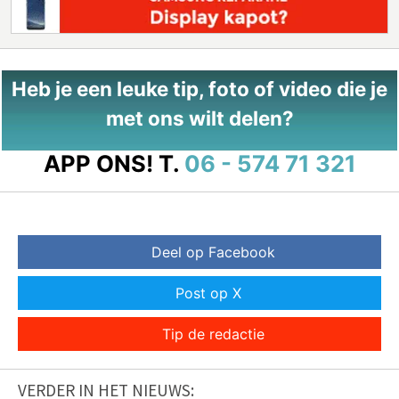
Heb je een leuke tip, foto of video die je
met ons wilt delen?
APP ONS!
T.
06 - 574 71 321
Deel op Facebook
Post op X
Tip de redactie
VERDER IN HET NIEUWS: