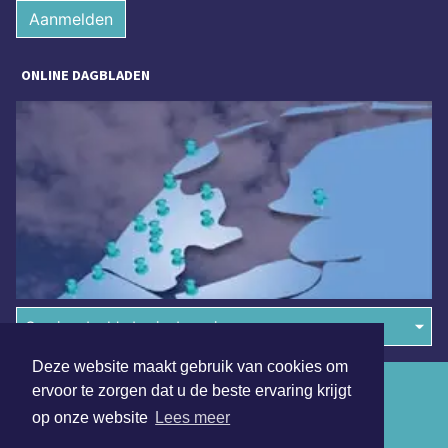
Aanmelden
ONLINE DAGBLADEN
Overige dagbladen in de regio
Deze website maakt gebruik van cookies om
Algemene voorwaarden
ervoor te zorgen dat u de beste ervaring krijgt
op onze website
Lees meer
Disclaimer