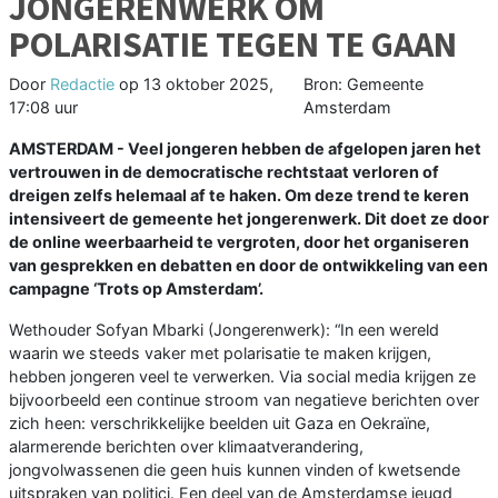
JONGERENWERK OM
POLARISATIE TEGEN TE GAAN
Door
Redactie
op
13 oktober 2025,
Bron: Gemeente
17:08 uur
Amsterdam
AMSTERDAM - Veel jongeren hebben de afgelopen jaren het
vertrouwen in de democratische rechtstaat verloren of
dreigen zelfs helemaal af te haken. Om deze trend te keren
intensiveert de gemeente het jongerenwerk. Dit doet ze door
de online weerbaarheid te vergroten, door het organiseren
van gesprekken en debatten en door de ontwikkeling van een
campagne ‘Trots op Amsterdam’.
Wethouder Sofyan Mbarki (Jongerenwerk): “In een wereld
waarin we steeds vaker met polarisatie te maken krijgen,
hebben jongeren veel te verwerken. Via social media krijgen ze
bijvoorbeeld een continue stroom van negatieve berichten over
zich heen: verschrikkelijke beelden uit Gaza en Oekraïne,
alarmerende berichten over klimaatverandering,
jongvolwassenen die geen huis kunnen vinden of kwetsende
uitspraken van politici. Een deel van de Amsterdamse jeugd