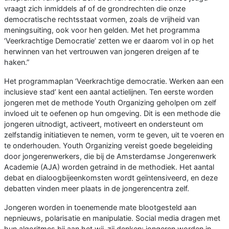
vraagt zich inmiddels af of de grondrechten die onze
democratische rechtsstaat vormen, zoals de vrijheid van
meningsuiting, ook voor hen gelden. Met het programma
‘Veerkrachtige Democratie’ zetten we er daarom vol in op het
herwinnen van het vertrouwen van jongeren dreigen af te
haken.”
Het programmaplan ‘Veerkrachtige democratie. Werken aan een
inclusieve stad’ kent een aantal actielijnen. Ten eerste worden
jongeren met de methode Youth Organizing geholpen om zelf
invloed uit te oefenen op hun omgeving. Dit is een methode die
jongeren uitnodigt, activeert, motiveert en ondersteunt om
zelfstandig initiatieven te nemen, vorm te geven, uit te voeren en
te onderhouden. Youth Organizing vereist goede begeleiding
door jongerenwerkers, die bij de Amsterdamse Jongerenwerk
Academie (AJA) worden getraind in de methodiek. Het aantal
debat en dialoogbijeenkomsten wordt geïntensiveerd, en deze
debatten vinden meer plaats in de jongerencentra zelf.
Jongeren worden in toenemende mate blootgesteld aan
nepnieuws, polarisatie en manipulatie. Social media dragen met
hun algoritmes bij aan het wij-zij denken: jongeren worden in