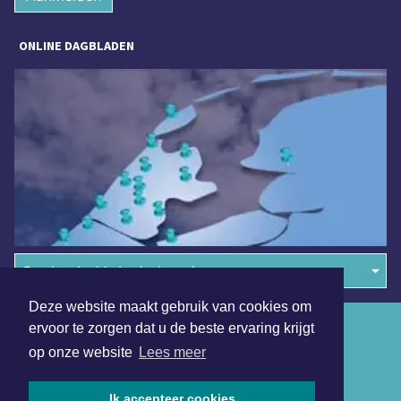
ONLINE DAGBLADEN
Overige dagbladen in de regio
Deze website maakt gebruik van cookies om
Algemene voorwaarden
ervoor te zorgen dat u de beste ervaring krijgt
op onze website
Lees meer
Disclaimer
Privacy Statement
Ik accepteer cookies