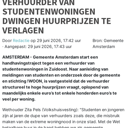
VERHUURDER VAN
STUDENTENWONINGEN
DWINGEN HUURPRIJZEN TE
VERLAGEN
Door
Redactie
op
29 juni 2026, 17:42 uur
Bron: Gemeente
· Aangepast:
29 juni 2026, 17:43 uur
Amsterdam
AMSTERDAM - Gemeente Amsterdam start een
handhavingstraject tegen een verhuurder van
studentenwoningen in Zuidoost. Naar aanleiding van
meldingen van studenten en onderzoek door de gemeente
en stichting !WOON, is vastgesteld dat de verhuurder
structureel te hoge huurprijzen vraagt, oplopend van
maandelijks enkele euro’s tot enkele honderden euro’s te
veel per woning.
Wethouder Zita Pels (Volkshuisvesting): "Studenten en jongeren
zijn al jaren de dupe van verhuurders zoals deze, die misbruik
maken van de extreme woningnood in onze stad. Met de Wet
betaalbare huur in de hand hebben we als gemeente