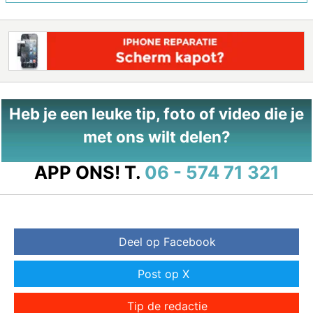
Heb je een leuke tip, foto of video die je
met ons wilt delen?
APP ONS!
T.
06 - 574 71 321
Deel op Facebook
Post op X
Tip de redactie