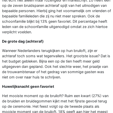
het echt niet alleen maar rozengeur en maneschijn. Zo heeft een
op de zeven bruidsparen achteraf spijt van het uitnodigen van
bepaalde personen. Hierbij ging het voornamelijk om vrienden of
bepaalde familieleden die zij nu niet meer spreken. Ook de
schoonfamilie blijkt bij 13% geen favoriet. Dit percentage heeft
leden van de schoonfamilie uitgenodigd omdat ze zich hiertoe
verplicht voelden.
De grote dag (achteraf)
Wanneer Nederlanders terugkijken op hun bruiloft, zijn er
achteraf toch soms wat tegenvallers. Het grootste issue? Dat is
het budget gebleken. Bijna een op de tien heeft meer geld
uitgegeven dan gepland. Ook het slechte weer, het praatje van
de trouwambtenaar of het gedrag van sommige gasten was
niet om over naar huis te schrijven.
Huwelijksnacht geen favoriet
Het mooiste moment op de bruiloft? Ruim een kwart (27%) van
de bruiden en bruidegommen kijkt met het fijnste gevoel terug
op de ceremonie. Het feest volgt op de tweede plaats als
mooiste moment van de bruiloft. 18% geeft aan hier het meest