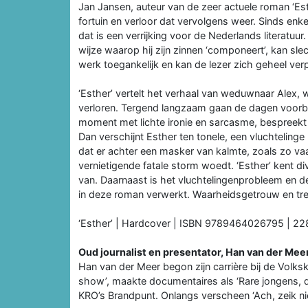
Jan Jansen, auteur van de zeer actuele roman ‘Esth
fortuin en verloor dat vervolgens weer. Sinds enke
dat is een verrijking voor de Nederlands literatu
wijze waarop hij zijn zinnen ‘componeert’, kan sle
werk toegankelijk en kan de lezer zich geheel ver
‘Esther’ vertelt het verhaal van weduwnaar Alex, w
verloren. Tergend langzaam gaan de dagen voorbij
moment met lichte ironie en sarcasme, bespreekt 
Dan verschijnt Esther ten tonele, een vluchtelinge u
dat er achter een masker van kalmte, zoals zo vaa
vernietigende fatale storm woedt. ‘Esther’ kent d
van. Daarnaast is het vluchtelingenprobleem en de 
in deze roman verwerkt. Waarheidsgetrouw en tre
‘Esther’ | Hardcover | ISBN 9789464026795 | 228
Oud journalist en presentator, Han van der Meer
Han van der Meer begon zijn carrière bij de Volksk
show’, maakte documentaires als ‘Rare jongens, d
KRO’s Brandpunt. Onlangs verscheen ‘Ach, zeik niet