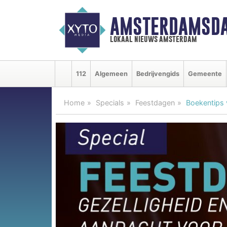
AMSTERDAMSDA
lokaal nieuws amsterdam
112
Algemeen
Bedrijvengids
Gemeente
Home
Specials
Feestdagen
Boekentips 