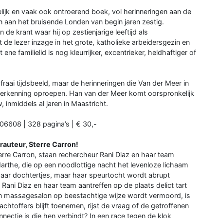
kelijk en vaak ook ontroerend boek, vol herinneringen aan de
en aan het bruisende Londen van begin jaren zestig.
 de krant waar hij op zestienjarige leeftijd als
de lezer inzage in het grote, katholieke arbeidersgezin en
ene familielid is nog kleurrijker, excentrieker, heldhaftiger of
r fraai tijdsbeeld, maar de herinneringen die Van der Meer in
ers herkenning oproepen. Han van der Meer komt oorspronkelijk
inmiddels al jaren in Maastricht.
306608 | 328 pagina’s | € 30,-
erauteur, Sterre Carron!
erre Carron, staan rechercheur Rani Diaz en haar team
n Marthe, die op een noodlottige nacht het levenloze lichaam
 haar dochtertjes, maar haar speurtocht wordt abrupt
ani Diaz en haar team aantreffen op de plaats delict tart
en massagesalon op beestachtige wijze wordt vermoord, is
achtoffers blijft toenemen, rijst de vraag of de getroffenen
onnectie is die hen verbindt? In een race tegen de klok