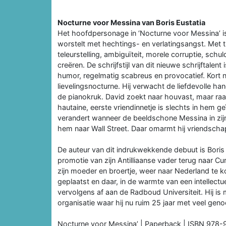
Nocturne voor Messina van Boris Eustatia
Het hoofdpersonage in ‘Nocturne voor Messina’ is
worstelt met hechtings- en verlatingsangst. Met 
teleurstelling, ambiguïteit, morele corruptie, schu
creëren. De schrijfstijl van dit nieuwe schrijftalen
humor, regelmatig scabreus en provocatief. Kort n
lievelingsnocturne. Hij verwacht de liefdevolle ha
de pianokruk. David zoekt naar houvast, maar raakt
hautaine, eerste vriendinnetje is slechts in hem geï
verandert wanneer de beeldschone Messina in zijn l
hem naar Wall Street. Daar omarmt hij vriendsch
De auteur van dit indrukwekkende debuut is Boris
promotie van zijn Antilliaanse vader terug naar 
zijn moeder en broertje, weer naar Nederland te 
geplaatst en daar, in de warmte van een intellectu
vervolgens af aan de Radboud Universiteit. Hij 
organisatie waar hij nu ruim 25 jaar met veel geno
Nocturne voor Messina’ | Paperback | ISBN 978-