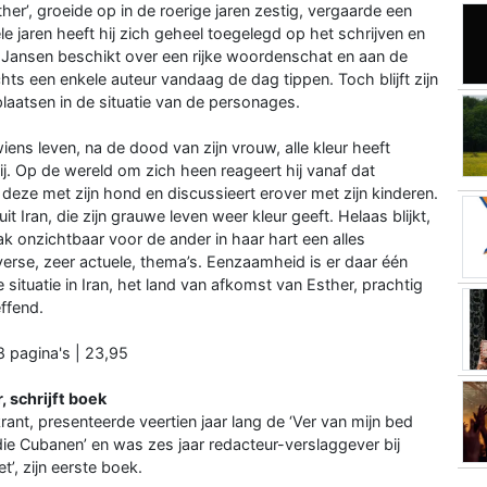
er’, groeide op in de roerige jaren zestig, vergaarde een
le jaren heeft hij zich geheel toegelegd op het schrijven en
ur. Jansen beschikt over een rijke woordenschat en aan de
chts een enkele auteur vandaag de dag tippen. Toch blijft zijn
plaatsen in de situatie van de personages.
iens leven, na de dood van zijn vrouw, alle kleur heeft
. Op de wereld om zich heen reageert hij vanaf dat
deze met zijn hond en discussieert erover met zijn kinderen.
it Iran, die zijn grauwe leven weer kleur geeft. Helaas blijkt,
k onzichtbaar voor de ander in haar hart een alles
iverse, zeer actuele, thema’s. Eenzaamheid is er daar één
situatie in Iran, het land van afkomst van Esther, prachtig
ffend.
 pagina's | 23,95
, schrijft boek
rant, presenteerde veertien jaar lang de ‘Ver van mijn bed
ie Cubanen’ en was zes jaar redacteur-verslaggever bij
’, zijn eerste boek.