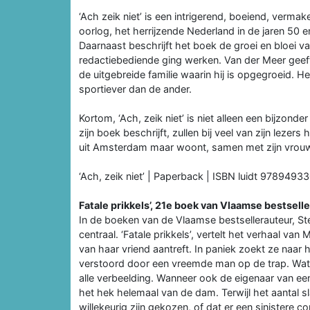
‘Ach zeik niet’ is een intrigerend, boeiend, verma
oorlog, het herrijzende Nederland in de jaren 50 
Daarnaast beschrijft het boek de groei en bloei van
redactiebediende ging werken. Van der Meer geeft 
de uitgebreide familie waarin hij is opgegroeid. Het 
sportiever dan de ander.
Kortom, ‘Ach, zeik niet’ is niet alleen een bijzonde
zijn boek beschrijft, zullen bij veel van zijn lez
uit Amsterdam maar woont, samen met zijn vrouw, 
‘Ach, zeik niet’ | Paperback | ISBN luidt 9789493
Fatale prikkels’, 21e boek van Vlaamse bestsell
In de boeken van de Vlaamse bestsellerauteur, St
centraal. ‘Fatale prikkels’, vertelt het verhaal va
van haar vriend aantreft. In paniek zoekt ze naar
verstoord door een vreemde man op de trap. Wat R
alle verbeelding. Wanneer ook de eigenaar van e
het hek helemaal van de dam. Terwijl het aantal sl
willekeurig zijn gekozen, of dat er een sinistere c