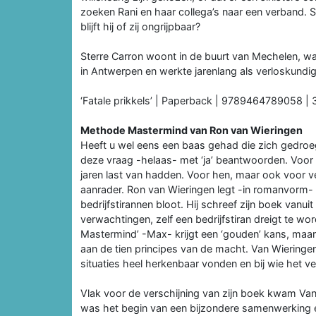
zoeken Rani en haar collega’s naar een verband. 
blijft hij of zij ongrijpbaar?
Sterre Carron woont in de buurt van Mechelen, w
in Antwerpen en werkte jarenlang als verloskundig
‘Fatale prikkels’ | Paperback | 9789464789058 | 
Methode Mastermind van Ron van Wieringen
Heeft u wel eens een baas gehad die zich gedroeg
deze vraag -helaas- met ‘ja’ beantwoorden. Voor 
jaren last van hadden. Voor hen, maar ook voor v
aanrader. Ron van Wieringen legt -in romanvorm- 
bedrijfstirannen bloot. Hij schreef zijn boek vanui
verwachtingen, zelf een bedrijfstiran dreigt te 
Mastermind’ -Max- krijgt een ‘gouden’ kans, maar 
aan de tien principes van de macht. Van Wieringen
situaties heel herkenbaar vonden en bij wie het v
Vlak voor de verschijning van zijn boek kwam Van
was het begin van een bijzondere samenwerking 