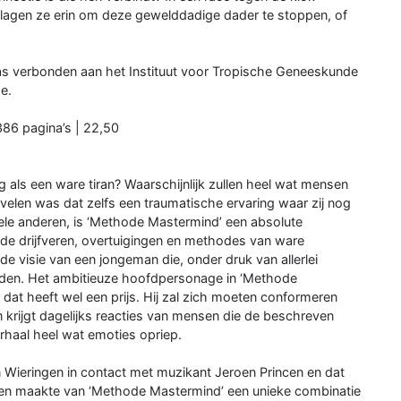
Slagen ze erin om deze gewelddadige dader te stoppen, of
as verbonden aan het Instituut voor Tropische Geneeskunde
e.
386 pagina’s | 22,50
 als een ware tiran? Waarschijnlijk zullen heel wat mensen
velen was dat zelfs een traumatische ervaring waar zij nog
ele anderen, is ‘Methode Mastermind’ een absolute
de drijfveren, overtuigingen en methodes van ware
t de visie van een jongeman die, onder druk van allerlei
worden. Het ambitieuze hoofdpersonage in ‘Methode
dat heeft wel een prijs. Hij zal zich moeten conformeren
 krijgt dagelijks reacties van mensen die de beschreven
erhaal heel wat emoties opriep.
 Wieringen in contact met muzikant Jeroen Princen en dat
en maakte van ‘Methode Mastermind’ een unieke combinatie