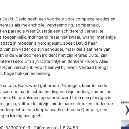
 David. David heeft een voorkeur voor complexe relaties en
thema’s als melancholie, vervreemding, somberheid,
ld en paranoia weet Eustatia een schitterend verhaal te
t is toegankelijk, indringend maar niet zwaar, wrang, met enige
adat zijn moeder is verongelukt, speelt David haar
nd van zijn vader op zijn schouder, maar die slaat hem van
 in de war door een incident met zijn lerares Duits. Zijn
nteresseerd om zijn lichte tintje en donkere krullen. Alles
even verschijnt. Voor haar wil hij leven. Verraad brengt
ap, hoge hakken en bedrog.
 Eustatia. Boris werd geboren in Nijmegen, keerde na de
Curaçao om, na de echtscheiding van zijn ouders, samen met
komen. Na problemen op school werd hij in een pleeggezin
eel gezin, voltooide hij zijn middelbare school en studeerde
is medeoprichter van loopbaanadviesbureau Qompas, een
egen leiding aan geeft.
90-833000-0-9 | 240 pagina’s | € 24,50