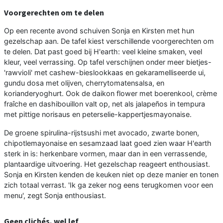
Voorgerechten om te delen
Op een recente avond schuiven Sonja en Kirsten met hun
gezelschap aan. De tafel kiest verschillende voorgerechten om
te delen. Dat past goed bij H'earth: veel kleine smaken, veel
kleur, veel verrassing. Op tafel verschijnen onder meer bietjes-
'rawvioli' met cashew-bieslookkaas en gekaramelliseerde ui,
gundu dosa met olijven, cherrytomatensalsa, en
korianderyoghurt. Ook de daikon flower met boerenkool, crème
fraîche en dashibouillon valt op, net als jalapeños in tempura
met pittige norisaus en peterselie-kappertjesmayonaise.
De groene spirulina-rijstsushi met avocado, zwarte bonen,
chipotlemayonaise en sesamzaad laat goed zien waar H'earth
sterk in is: herkenbare vormen, maar dan in een verrassende,
plantaardige uitvoering. Het gezelschap reageert enthousiast.
Sonja en Kirsten kenden de keuken niet op deze manier en tonen
zich totaal verrast. 'Ik ga zeker nog eens terugkomen voor een
menu', zegt Sonja enthousiast.
Geen clichés, wel lef