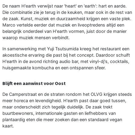
De naam H'earth verwijst naar 'heart' en 'earth': hart en aarde.
Die combinatie zie je terug in de keuken, maar ook in de rest van
de zaak. Kunst, muziek en duurzaamheid krijgen een vaste plek.
Marco vertelde eerder dat muziek en liveoptredens altijd een
belangrijk onderdeel van H'earth vormen, juist door de manier
waarop muziek mensen verbindt.
In samenwerking met Yuji Tsutsumida kreeg het restaurant een
akoestische ervaring die past bij het concept. Daardoor schuift
H'earth in de avond richting audio bar, met vinyl-dj's, cocktails,
huisgemaakte kombucha en een ontspannen sfeer.
Blijft een aanwinst voor Oost
De Camperstraat en de straten rondom het OLVG krijgen steeds
meer horeca en levendigheid. H'earth past daar goed tussen,
maar onderscheidt zich tegelijk duidelijk. De zaak trekt
buurtbewoners, internationale gasten en liefhebbers van
plantaardig eten die meer zoeken dan een standaard vegan
kaart.