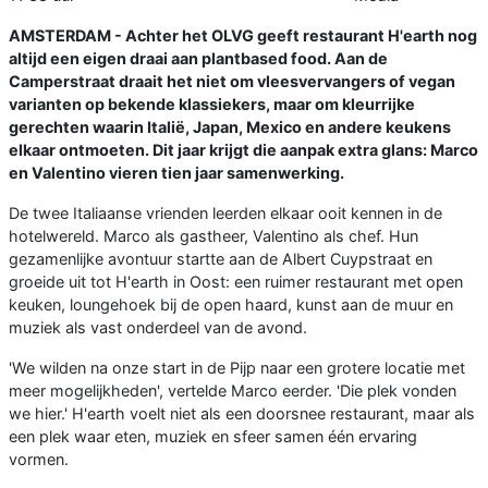
AMSTERDAM - Achter het OLVG geeft restaurant H'earth nog
altijd een eigen draai aan plantbased food. Aan de
Camperstraat draait het niet om vleesvervangers of vegan
varianten op bekende klassiekers, maar om kleurrijke
gerechten waarin Italië, Japan, Mexico en andere keukens
elkaar ontmoeten. Dit jaar krijgt die aanpak extra glans: Marco
en Valentino vieren tien jaar samenwerking.
De twee Italiaanse vrienden leerden elkaar ooit kennen in de
hotelwereld. Marco als gastheer, Valentino als chef. Hun
gezamenlijke avontuur startte aan de Albert Cuypstraat en
groeide uit tot H'earth in Oost: een ruimer restaurant met open
keuken, loungehoek bij de open haard, kunst aan de muur en
muziek als vast onderdeel van de avond.
'We wilden na onze start in de Pijp naar een grotere locatie met
meer mogelijkheden', vertelde Marco eerder. 'Die plek vonden
we hier.' H'earth voelt niet als een doorsnee restaurant, maar als
een plek waar eten, muziek en sfeer samen één ervaring
vormen.