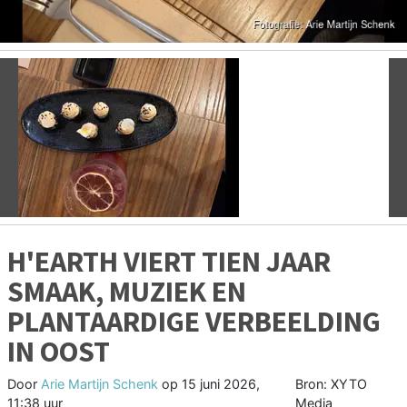
Vorige
V
H'EARTH VIERT TIEN JAAR
SMAAK, MUZIEK EN
PLANTAARDIGE VERBEELDING
IN OOST
Door
Arie Martijn Schenk
op
15 juni 2026,
Bron: XYTO
11:38 uur
Media