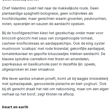
Chef Valentino zoekt niet naar de makkelijkste route. Geen
plantaardige spaghetti bolognese, geen schijnvlees als
hoofdrolspeler, maar gerechten waarin groenten, peulvruchten,
noten, specerijen en sauzen de aandacht opeisen.
Bij de hoofdgerechten kiest het gezelschap onder meer voor
broccoli-gnocchi met saus van zongedroogde tomaat,
cashew-knoflookkaas en aardappelchips. Ook de king oyster
mushroom 'scallops' met rode linzendal, gekonfijte aardappel,
tomatenkaviaar en gepofte lotuszaadjes trekken aandacht. De
blauwe spirulina-cannelloni met linzen en amandelen,
paprikasaus en basilicumolie past in dezelfde lijn: speels,
uitgesproken en zeer smaakvol.
Wie liever aardse smaken proeft, komt uit bij laagjes knolselderij
met spinaziepalak, geroosterde pistache en biet-yoghurt. 'Ook
bij dit gerecht draait het niet om nabootsing, maar om een eigen
verhaal op het bord', zegt Kirsten na afloop.
Heart en earth