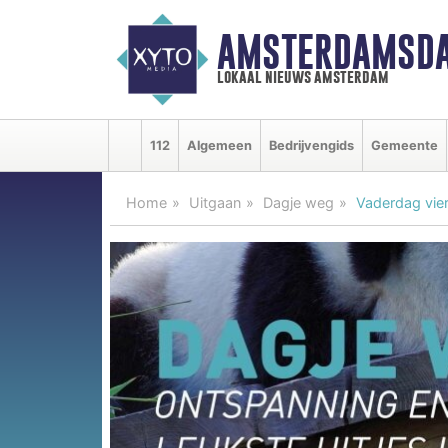
AMSTERDAMSDA
lokaal nieuws amsterdam
112
Algemeen
Bedrijvengids
Gemeente
Home
Uitgaan
Dagje weg
Vaderdag vier