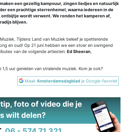
maken een gezellig kampvuur, zingen liedjes en natuurlijk
er een prachtige sterrenhemel, waarna iedereen in de
 ontbijtje wordt verwent. We ronden het kamperen af,
adijs blijven.
Muziek. Tijdens Land van Muziek beleef je spetterende
ong en oud! Op 21 juni hebben we een stoer en swingend
ributes van de volgende artiesten:
Ed Sheeran
,
 1,5 uur genieten van stralende muziek. Kom je ook?
Maak
Amsterdamsdagblad
je Google-favoriet
ip, foto of video die je
s wilt delen?
.
06 - 574 71 321