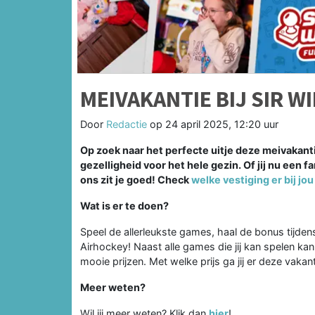
MEIVAKANTIE BIJ SIR 
Door
Redactie
op
24 april 2025, 12:20 uur
Op zoek naar het perfecte uitje deze meivakanti
gezelligheid voor het hele gezin. Of jij nu een f
ons zit je goed! Check
welke vestiging er bij jou 
Wat is er te doen?
Speel de allerleukste games, haal de bonus tijde
Airhockey! Naast alle games die jij kan spelen kan
mooie prijzen. Met welke prijs ga jij er deze vaka
Meer weten?
Wil jij meer weten? Klik dan
hier
!