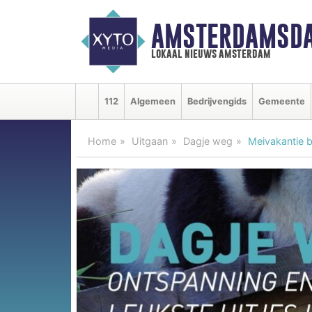
AMSTERDAMSDA
lokaal nieuws amsterdam
112
Algemeen
Bedrijvengids
Gemeente
Home
Uitgaan
Dagje weg
Meivakantie b