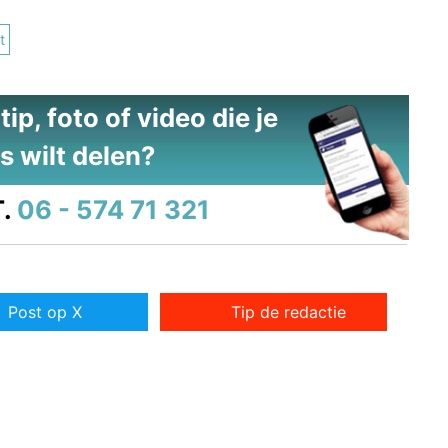
t
ip, foto of video die je
s wilt delen?
.
06 - 574 71 321
Post op X
Tip de redactie