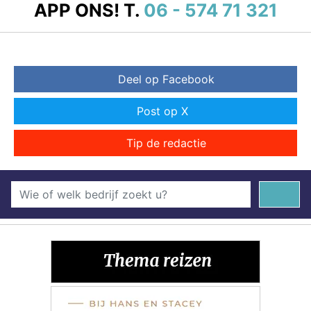
APP ONS!
T.
06 - 574 71 321
Deel op Facebook
Post op X
Tip de redactie