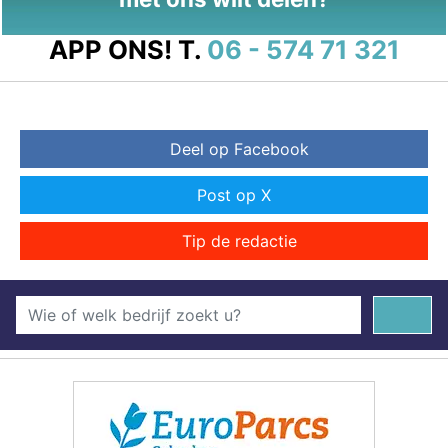
APP ONS!
T.
06 - 574 71 321
Deel op Facebook
Post op X
Tip de redactie