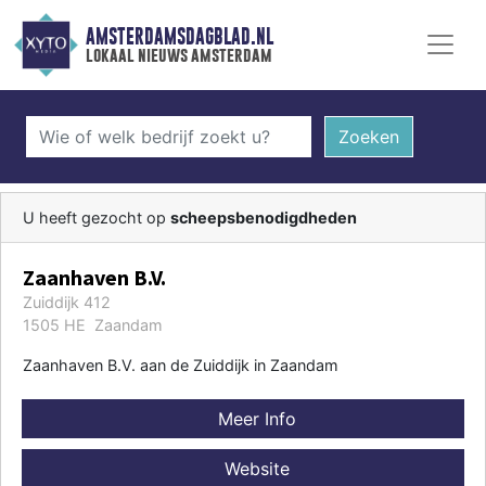
AMSTERDAMSDAGBLAD.NL
lokaal nieuws amsterdam
Zoeken
U heeft gezocht op
scheepsbenodigdheden
Zaanhaven B.V.
Zuiddijk 412
1505 HE Zaandam
Zaanhaven B.V. aan de Zuiddijk in Zaandam
Meer Info
Website