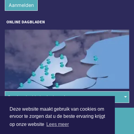
Aanmelden
ONLINE DAGBLADEN
Overige dagbladen in de regio
Deze website maakt gebruik van cookies om
Algemene voorwaarden
ervoor te zorgen dat u de beste ervaring krijgt
op onze website
Lees meer
Disclaimer