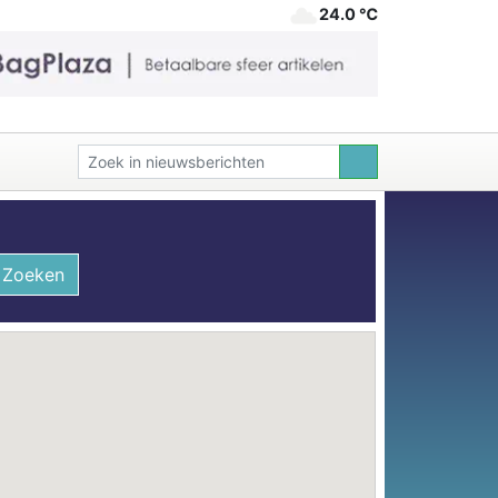
24.0 ℃
Zoeken