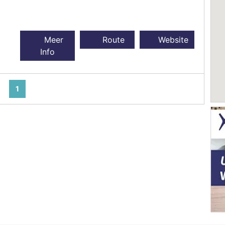
Meer
Route
Website
Info
1