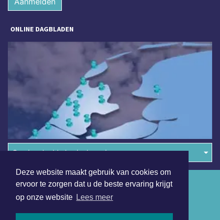
Aanmelden
ONLINE DAGBLADEN
Overige dagbladen in de regio
Deze website maakt gebruik van cookies om
Algemene voorwaarden
ervoor te zorgen dat u de beste ervaring krijgt
op onze website
Lees meer
Disclaimer
Privacy Statement