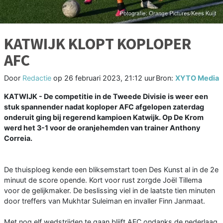
KATWIJK KLOPT KOPLOPER
AFC
Door
Redactie
op
26 februari 2023, 21:12 uur
Bron:
XYTO Media
KATWIJK - De competitie in de Tweede Divisie is weer een
stuk spannender nadat koploper AFC afgelopen zaterdag
onderuit ging bij regerend kampioen Katwijk. Op De Krom
werd het 3-1 voor de oranjehemden van trainer Anthony
Correia.
De thuisploeg kende een bliksemstart toen Des Kunst al in de 2e
minuut de score opende. Kort voor rust zorgde Joël Tillema
voor de gelijkmaker. De beslissing viel in de laatste tien minuten
door treffers van Mukhtar Suleiman en invaller Finn Janmaat.
Met nog elf wedstrijden te gaan blijft AFC ondanks de nederlaag