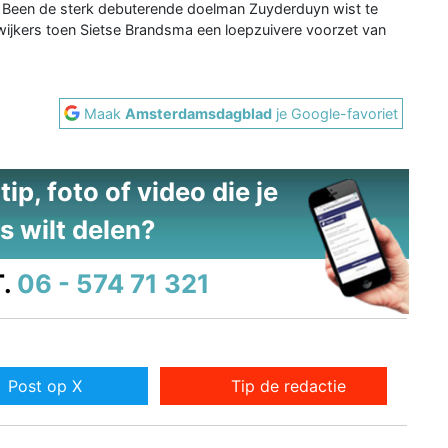
 Been de sterk debuterende doelman Zuyderduyn wist te
ijkers toen Sietse Brandsma een loepzuivere voorzet van
Maak
Amsterdamsdagblad
je Google-favoriet
ip, foto of video die je
s wilt delen?
.
06 - 574 71 321
Post op X
Tip de redactie