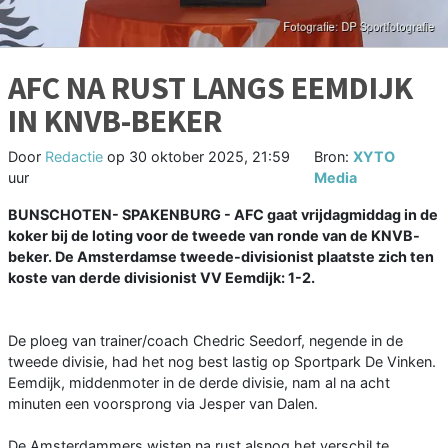
AFC NA RUST LANGS EEMDIJK
IN KNVB-BEKER
Door
Redactie
op
30 oktober 2025, 21:59
Bron:
XYTO
uur
Media
BUNSCHOTEN- SPAKENBURG - AFC gaat vrijdagmiddag in de
koker bij de loting voor de tweede van ronde van de KNVB-
beker. De Amsterdamse tweede-divisionist plaatste zich ten
koste van derde divisionist VV Eemdijk: 1-2.
De ploeg van trainer/coach Chedric Seedorf, negende in de
tweede divisie, had het nog best lastig op Sportpark De Vinken.
Eemdijk, middenmoter in de derde divisie, nam al na acht
minuten een voorsprong via Jesper van Dalen.
De Amsterdammers wisten na rust alsnog het verschil te