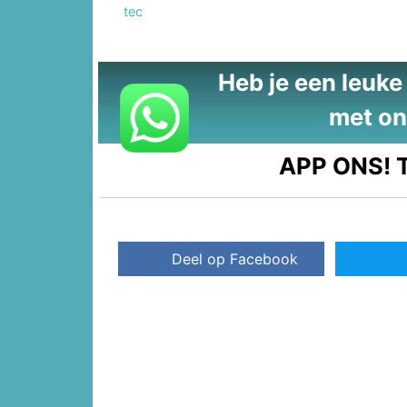
tec
Heb je een leuke t
met on
APP ONS!
T
Deel op Facebook