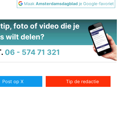
Maak
Amsterdamsdagblad
je Google-favoriet
ip, foto of video die je
s wilt delen?
.
06 - 574 71 321
Post op X
Tip de redactie