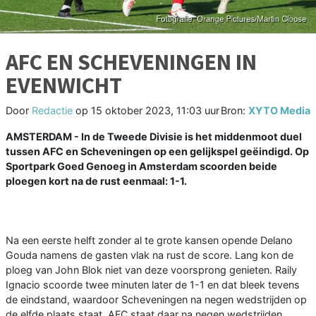
AFC EN SCHEVENINGEN IN
EVENWICHT
Door
Redactie
op
15 oktober 2023, 11:03 uur
Bron:
XYTO Media
AMSTERDAM - In de Tweede Divisie is het middenmoot duel
tussen AFC en Scheveningen op een gelijkspel geëindigd. Op
Sportpark Goed Genoeg in Amsterdam scoorden beide
ploegen kort na de rust eenmaal: 1-1.
Na een eerste helft zonder al te grote kansen opende Delano
Gouda namens de gasten vlak na rust de score. Lang kon de
ploeg van John Blok niet van deze voorsprong genieten. Raily
Ignacio scoorde twee minuten later de 1-1 en dat bleek tevens
de eindstand, waardoor Scheveningen na negen wedstrijden op
de elfde plaats staat. AFC staat daar na negen wedstrijden