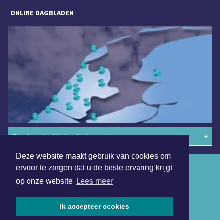
ONLINE DAGBLADEN
Overige dagbladen in de regio
Deze website maakt gebruik van cookies om
Algemene voorwaarden
ervoor te zorgen dat u de beste ervaring krijgt
op onze website
Lees meer
Disclaimer
Privacy Statement
Ik accepteer cookies