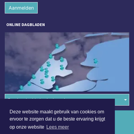
Aanmelden
ONLINE DAGBLADEN
Overige dagbladen in de regio
Deze website maakt gebruik van cookies om
Algemene voorwaarden
ervoor te zorgen dat u de beste ervaring krijgt
op onze website
Lees meer
Disclaimer