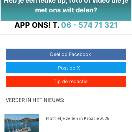
Heb je een leuke tip, foto of video die je
met ons wilt delen?
APP ONS!
T.
06 - 574 71 321
Deel op Facebook
Post op X
Tip de redactie
VERDER IN HET NIEUWS:
Flottielje zeilen in Kroatië 2026