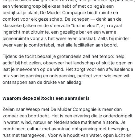
een vriendengroep bij elkaar hebt of met collega’s een
bedrijfsuitje plant, De Muider Compagnie biedt ruimte en
comfort voor elk gezelschap. De schepen — denk aan de
klassieke tjalken en de sfeervolle “bruine vloot’’, zijn royaal
ingericht met zitruimte, een gezellige bar en een warme
binnenruimte voor als het weer even omslaat. Zelfs bij minder
weer vaar je comfortabel, met alle faciliteiten aan boord.
Tijdens de tocht bepaal je grotendeels zelf het tempo: help
actief bij het zeilen, observeer het landschap of sluit je ogen en
laat je meevoeren op de wind. Het zorgt voor een afwisselende
mix van inspanning en ontspanning, perfect voor wie even wil
ontsnappen aan de drukte van alledag.
Waarom deze zeiltocht een aanrader is
Zeilen naar Weesp met De Muider Compagnie is meer dan
zomaar een boottocht. Het is een ervaring die je onderdompelt
in water, wind, natuur en Nederlandse maritieme historie. Je
combineert cultuur met avontuur, ontspanning met beweging,
rust met teamgevoel. Voor wie houdt van water, open lucht en