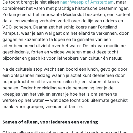
De tocht brengt je niet alleen
naar Weesp of Amsterdam
, maar
combineert het varen met prachtige historische bestemmingen.
Zo kun je eerst het imposante Muiderslot bezoeken, een kasteel
dat al eeuwenlang verhalen vertelt over de tijd van ridders en
VOC-schepen. Daarna zet het schip koers naar Forteiland
Pampus, waar je aan wal gaat om het eiland te verkennen, door
gangen en kazematten te lopen en te genieten van een
adembenemend uitzicht over het water. De mix van maritieme
geschiedenis, forten en weidse wateren maakt deze tocht
bijzonder en geschikt voor liefhebbers van cultuur én natuur.
Na de culturele stop wacht aan boord een lunch, gevolgd door
een ontspannen middag waarin je actief kunt deelnemen door
hulpopdrachten uit te voeren: zeilen hijsen, sturen of koers
bepalen. Onder begeleiding van de bemanning leer je de
kneepjes van het vak en ervaar je hoe het is om samen te
werken op het water — wat deze tocht ook uitermate geschikt
maakt voor groepen, vrienden of familie.
Samen of alleen, voor iedereen een ervaring
Of je nu alleen wilt genieten van rust, met je partner op pad bent,