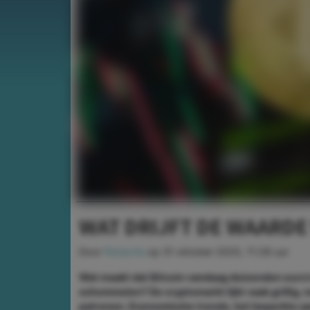
WAT DRIJFT DE WAARDE
Door
Redactie
op
31 oktober 2025, 11:28 uur
Wat maakt dat Bitcoin vandaag duizenden euro’
schommelen? De cryptomarkt lijkt vaak grillig,
patronen. Economische trends, het beperkte aa