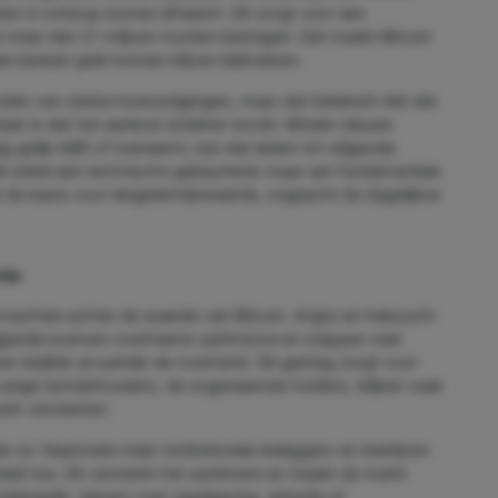
ten in omloop komen afneemt. Dit zorgt voor een
it meer dan 21 miljoen munten bedragen. Dat maakt Bitcoin
le banken geld kunnen blijven bijdrukken.
oden van sterke koersstijgingen, maar dat betekent niet dat
aat is dat het aanbod strakker wordt. Minder nieuwe
elijk blijft of toeneemt, kan dat leiden tot stijgende
et enkel een technische gebeurtenis maar een fundamentele
gt de basis voor langetermijnwaarde, ongeacht de dagelijkse
tie
e krachten achter de waarde van Bitcoin. Angst en hebzucht
tijgende koersen overheerst optimisme en stappen veel
n twijfels en paniek de overhand. Dit gedrag zorgt voor
nge termijnhouders, de zogenaamde hodlers, blijken vaak
erk versterken.
rol. Naarmate meer institutionele beleggers en bedrijven
teit toe. Dit versterkt het sentiment en maakt de markt
 belangrijk: nieuws over regelgeving, adoptie of