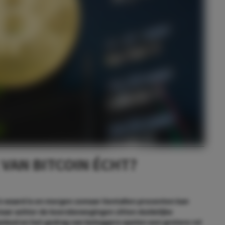
 VAN BITCOIN ÉCHT?
s waard is en morgen zomaar tientallen procenten kan
 maar achter de koersbewegingen zitten duidelijke
nbod en het gedrag van beleggers spelen een grotere rol