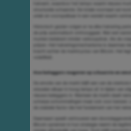
halveert, waardoor het tempo waarin nieuwe mun
structurele schaarste. De totale voorraad zal noo
uniek en voorspelbaar in een wereld waarin centra
Historisch gezien volgen er na elke halvering peri
de prijs automatisch omhooggaat. Wat wel vastst
munten betekent minder verkoopdruk. Als de vraag g
prijzen. Het halveringsmechanisme is daarmee ni
kracht achter de marktcyclus van Bitcoin. Het le
volatiliteit.
Hoe beleggers reageren op schaarste en emo
De emotie van de markt blijft een van de sterkst
wisselen elkaar in hoog tempo af. In tijden van s
nieuwe beleggers in. Wanneer de markt daalt neme
scherpe schommelingen maar ook voor kansen. La
de stabiele factor die het fundament van het netw
Daarnaast speelt vertrouwen een doorslaggevende 
Bitcoin opnemen in hun strategie neemt de legitimi
minder afhankelijk van hype. Toch blijft perceptie