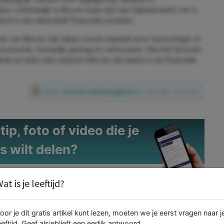
. Uiteindelijk is Bitcoin meer dan een digitaal bezit; het is
of in een alternatief financieel systeem.
arde van Bitcoin niet alleen wordt bepaald door technologie of
conomie, menselijk gedrag en vertrouwen. Die drie factoren
rde en laten zien waarom Bitcoin zijn plaats in de financiële
Maak
Amsterdamsdagblad
je Google-favoriet
ip, foto of video die je
s wilt delen?
.
06 - 574 71 321
at is je leeftijd?
oor je dit gratis artikel kunt lezen, moeten we je eerst vragen naar j
eeftijd. Geef alsjeblieft een eerlijk antwoord.