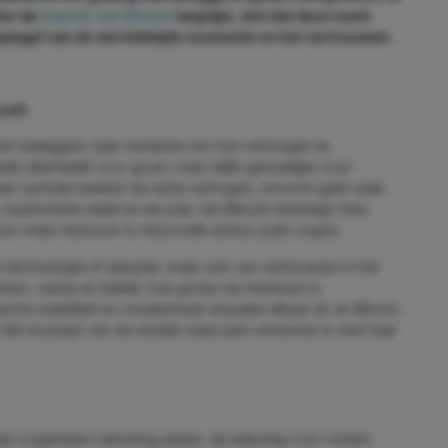
ter de
waarde van Bitcoin
begrijpt, ziet dat deze munt
 spiegel van de wereldwijde economie en het vertrouwen
ooit
zoeken beleggers naar manieren om hun vermogen te
ale alternatief voor goud, maar blijkt gevoeliger voor
 centrale banken de rente verhogen, stroomt geld vaak
de cryptomarkt daalt en de prijs van Bitcoin beweegt mee.
or meer instroom in risicovolle activa zoals crypto.
n technologie of adoptie, maar ook van vertrouwen in het
ken, valuta en beleid, hoe groter de interesse in
he stabiliteit en onzekerheid wisselen elkaar af, en Bitcoin
 niet losstaat van de wereld maar juist verweven is met haar
 een zogeheten halvering plaats: de beloning voor miners