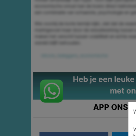
economische onrust kan de koers direct beïnvloeden
een combinatie van schaarste, psychologie en gelo
Wie voorbij de korte termijn kijkt, ziet dat de wa
marktgevoel maar door de wisselwerking tussen e
maken het verschil tussen volatiliteit en echte waa
wereld blijft behouden.
bitcoin
,
beleggers
,
economische
Heb je een leuke t
met on
APP ONS!
T
W
V
l