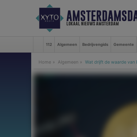
AMSTERDAMSDA
lokaal nieuws amsterdam
112
Algemeen
Bedrijvengids
Gemeente
Home
Algemeen
Wat drijft de waarde van 