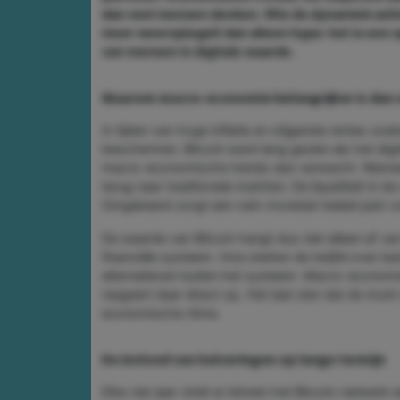
dan veel mensen denken. Wie de dynamiek ach
meer weerspiegelt dan alleen hype: het is een
van mensen in digitale waarde.
Waarom macro-economie belangrijker is dan 
In tijden van hoge inflatie en stijgende rentes 
beschermen. Bitcoin werd lang gezien als het digit
macro-economische trends dan verwacht. Wanneer
terug naar traditionele markten. De liquiditeit in 
Omgekeerd zorgt een ruim monetair beleid juist vo
De waarde van Bitcoin hangt dus niet alleen af va
financiële systeem. Hoe sterker de twijfel over ban
alternatieven buiten het systeem. Macro-economisc
reageert daar direct op. Het laat zien dat de munt
economische ritme.
De invloed van halveringen op lange termijn
Elke vier jaar vindt er binnen het Bitcoin-netwerk