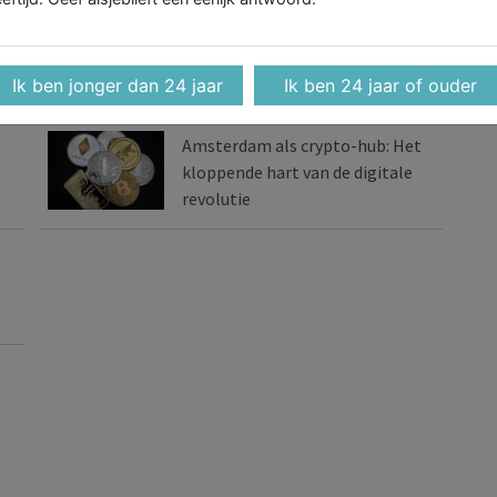
Post op X
Tip de redactie
Ik ben jonger dan 24 jaar
Ik ben 24 jaar of ouder
Amsterdam als crypto-hub: Het
kloppende hart van de digitale
revolutie