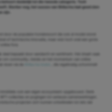
 behoort duidelijk tot die tweede categorie. Toch
eeft. Sterker nog, het succes van Shiba Inu laat goed zien
n zijn.
rd door de populaire hondensoort die ook al model stond
el of technische innovatie, maar wist toch snel een grote
online fora.
k deel bepaald door aandacht en sentiment. Het draait vaak
er om community, trends en het momentum van online
dat doen via de
Shiba Inu koers
, die regelmatig schommelt
et inmiddels ook een eigen ecosysteem opgebouwd. Denk
NFT-collecties en pogingen tot serieuze samenwerkingen.
istische projecten zich kunnen ontwikkelen tot iets dat