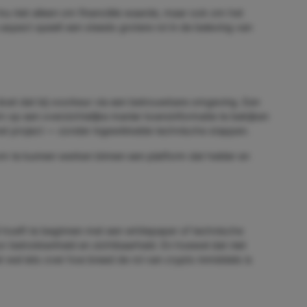
Inu niet alleen om financiële waarde, maar ook om het
spect speelt een steeds grotere rol in de beleving van
, doet dat bij voorkeur via een betrouwbare omgeving. Een
 op een overzichtelijke manier koersinformatie te bekijken
 het project — zonder ingewikkelde technische stappen.
 om te kunnen werken binnen een platform dat helder en
ijd hoeft te beginnen met een whitepaper of technische
 betrokkenheid en zichtbaarheid. En hoewel dat niet
 wel iets over hoe breed de rol van crypto inmiddels is