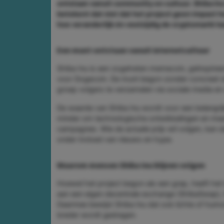
ontstaan vanuit community en cultuur. Shiba Inu
betekent dat niet dat het project geen impact h
hoe veranderlijk én veelzijdig de cryptomarkt ka
Een munt ontstaan vanuit internetcultuur
Shiba Inu is een zogeheten memecoin, geïnspiree
voor Dogecoin. De munt begon zonder concreet do
groep volgers te verzamelen via sociale media en 
De waarde van Shiba Inu wordt voor een belangrij
minder om technologische ontwikkelingen en me
campagnes. Wie de actuele prijs wil volgen, kan 
onder invloed van nieuws en hype.
Waarom mensen Shiba Inu blijven volgen
Hoewel het project begon als een grap, heeft h
aan een eigen decentrale exchange (ShibaSwap), 
Daarmee bewijst Shiba Inu dat ook lichte of humor
breder wordt gedragen.