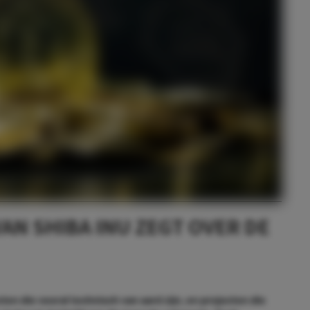
AN SHIBA INU ZEGT OVER DE
ten die vooral technisch van aard zijn, en projecten die