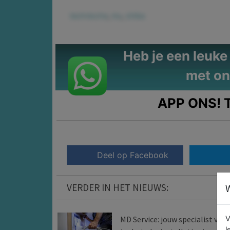
technische
,
inu
,
shiba
Heb je een leuke t
met on
APP ONS!
T
Deel op Facebook
VERDER IN HET NIEUWS:
W
V
MD Service: jouw specialist voor
l