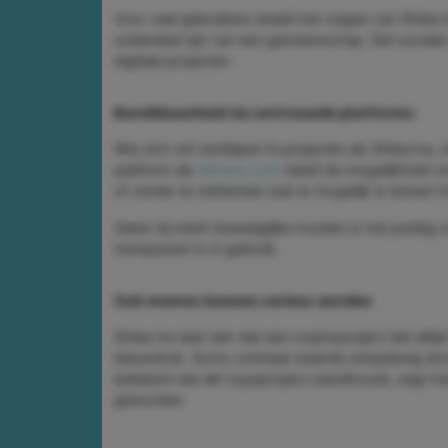
Voor veel gebruikers draait het volgen van Shiba 
onderdeel zijn van een gemeenschap. Dat sociale a
digitale projecten.
Bereikbaarheid via vertrouwde platforms
Wie zich wil verdiepen in projecten als Shiba Inu
platform als
bitvavo.com
biedt de mogelijkheid om
of verder te verkennen wat er mogelijk is binnen
Zeker bij sterk beweeglijke munten is het prettig
transparant is in gebruik.
Ook memes kunnen serieus worden
Shiba Inu laat zien dat een cryptoproject niet alt
blauwdruk. Soms ontstaat waarde simpelweg door
betekent dat elk hypeproject standhoudt, zegt het
geworden.