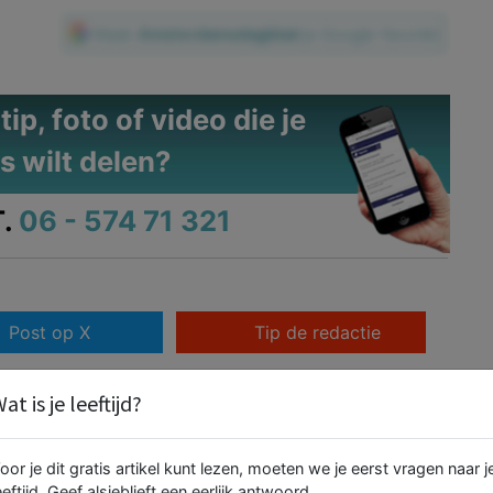
Maak
Amsterdamsdagblad
je Google-favoriet
ip, foto of video die je
s wilt delen?
.
06 - 574 71 321
Post op X
Tip de redactie
at is je leeftijd?
oor je dit gratis artikel kunt lezen, moeten we je eerst vragen naar j
Vijf taxichauffeurs aangehouden
eeftijd. Geef alsjeblieft een eerlijk antwoord.