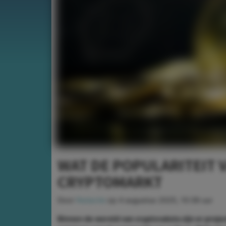
WAT DE POPULARITEIT V
CRYPTOMARKT
Door
Redactie
op
4 augustus 2025, 10:39 uur
Binnen de wereld van cryptovaluta zijn er projec