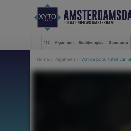
AMSTERDAMSDA
lokaal nieuws amsterdam
112
Algemeen
Bedrijvengids
Gemeente
Home
Algemeen
Wat de populariteit van 