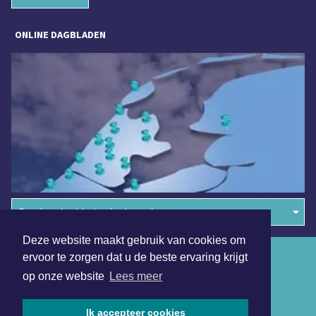
ONLINE DAGBLADEN
Overige dagbladen in de regio
Deze website maakt gebruik van cookies om
Algemene voorwaarden
ervoor te zorgen dat u de beste ervaring krijgt
op onze website
Lees meer
Disclaimer
Privacy Statement
Ik accepteer cookies