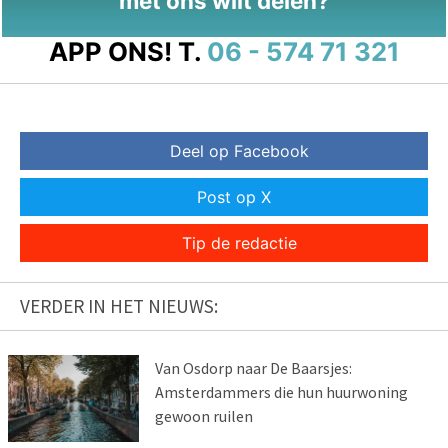
met ons wilt delen?
APP ONS!
T.
06 - 574 71 321
Deel op Facebook
Post op X
Tip de redactie
VERDER IN HET NIEUWS:
Van Osdorp naar De Baarsjes:
Amsterdammers die hun huurwoning
gewoon ruilen